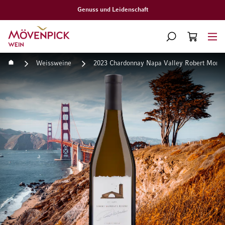
Genuss und Leidenschaft
Zur Startseite
SUCHE
WARENKORB
Minicart
Startseite
Weissweine
2023 Chardonnay Napa Valley Robert Mond
Zum Ende der Bildgalerie springen
Zum Anfang der Bildgaleri