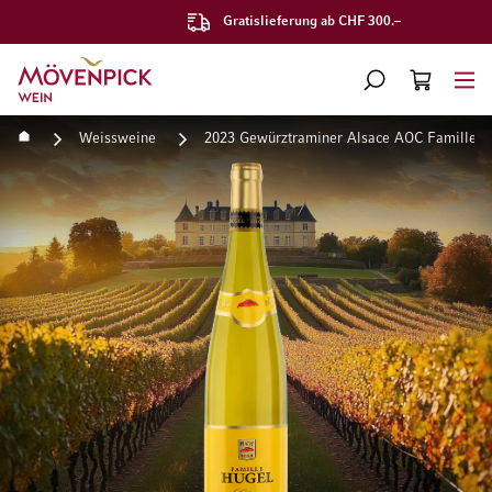
Gratislieferung ab CHF 300.–
Zur Startseite
SUCHE
WARENKORB
Minicart
Startseite
Weissweine
2023 Gewürztraminer Alsace AOC Famille H
Zum Ende der Bildgalerie springen
Zum Anfang der Bildgaleri