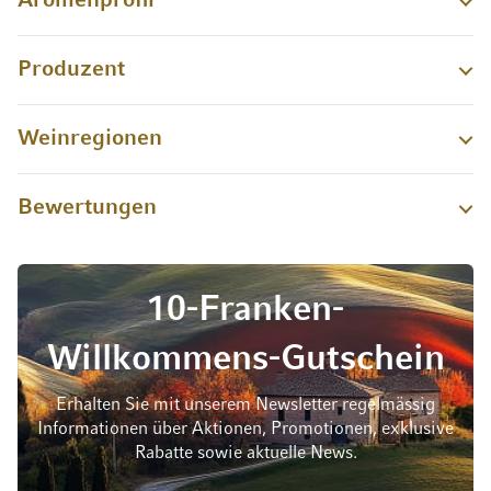
Aromenprofil
Produzent
Weinregionen
Bewertungen
10-Franken-
Willkommens-Gutschein
Erhalten Sie mit unserem Newsletter regelmässig
Informationen über Aktionen, Promotionen, exklusive
Rabatte sowie aktuelle News.