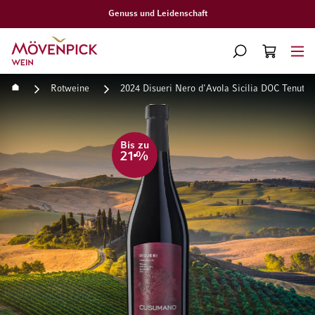
Genuss und Leidenschaft
Zur Startseite
SUCHE
WARENKORB
Minicart
Startseite
Rotweine
2024 Disueri Nero d'Avola Sicilia DOC Tenut
Zum Ende der Bildgalerie springen
Zum Anfang der Bildgaleri
Bis zu
21
%