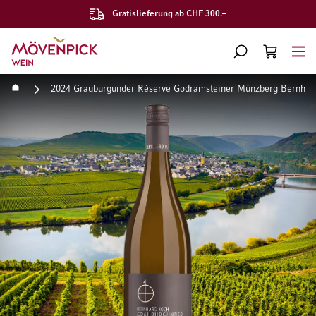
Gratislieferung ab CHF 300.–
Zur Startseite
SUCHE
WARENKORB
Minicart
Startseite
2024 Grauburgunder Réserve Godramsteiner Münzberg Bernhar
Zum Ende der Bildgalerie springen
Zum Anfang der Bildgaleri