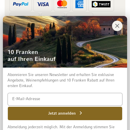
Vorkasse
Rechnung
10 Franken
auf Ihren Einkauf
Abonnieren Sie unseren Newsletter und erhalten Sie exklusive
Angebote, Weinempfehlungen und 10 Franken Rabatt auf Ihren
ersten Einkauf.
Impressum
Datenschutz und Disclaimer
AGB
Jetzt anmelden
Abmeldung jederzeit möglich. Mit der Anmeldung stimmen Sie
© 2026 Mövenpick Wein Schweiz AG