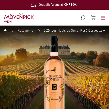
Gratislieferung ab CHF 300.–
Zur Startseite
SUCHE
WARENKORB
Minicart
Startseite
Roséweine
2024 Les Hauts de Smith Rosé Bordeaux AOC
Zum Ende der Bildgalerie springen
Zum Anfang der Bildgaleri