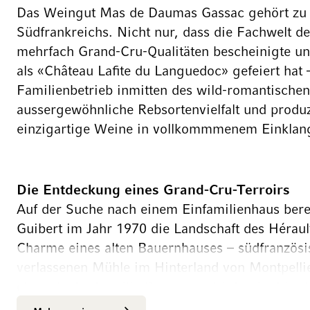
Das Weingut Mas de Daumas Gassac gehört zu 
Südfrankreichs. Nicht nur, dass die Fachwelt d
mehrfach Grand-Cru-Qualitäten bescheinigte u
als «Château Lafite du Languedoc» gefeiert hat –
Familienbetrieb inmitten des wild-romantischen
aussergewöhnliche Rebsortenvielfalt und produzie
einzigartige Weine in vollkommmenem Einklang
Die Entdeckung eines Grand-Cru-Terroirs
Auf der Suche nach einem Einfamilienhaus ber
Guibert im Jahr 1970 die Landschaft des Hérault
Charme eines alten Bauernhauses – südfranzösi
verlassenen Mühle im Hinterland von Montpelli
ehemals der Familie Daumas gehörte, liegt im
Tals, durch das der Fluss Gassac fliesst – so