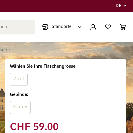
DE
Sprache
Suche schließen
KONTO
WUNSCHLISTE
WARE
Minicar
sière
Wählen Sie Ihre Flaschengrösse
75 cl
Gebinde
Karton
CHF 59.00