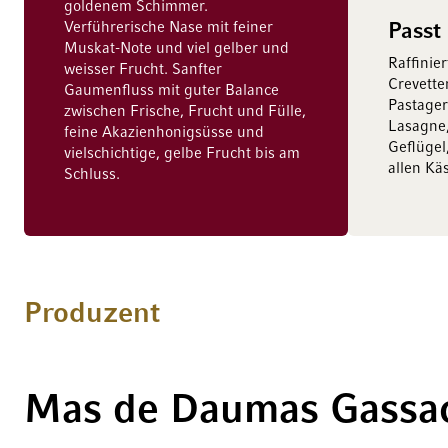
goldenem Schimmer.
Verführerische Nase mit feiner
Passt
Muskat-Note und viel gelber und
Raffinie
weisser Frucht. Sanfter
Crevetten
Gaumenfluss mit guter Balance
Pastager
zwischen Frische, Frucht und Fülle,
Lasagne,
feine Akazienhonigsüsse und
Geflügel
vielschichtige, gelbe Frucht bis am
allen Kä
Schluss.
Produzent
Mas de Daumas Gassa