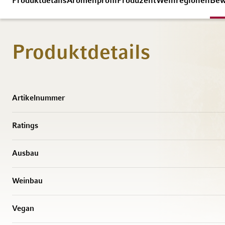
Produktdetails
Aromenprofil
Produzent
Weinregionen
Bew
Produktdetails
Weitere Informationen
Artikelnummer
Ratings
Ausbau
Weinbau
Vegan