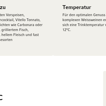
 zu
Temperatur
rten Vorspeisen,
Für den optimalen Genuss
cocktail, Vitello Tonnato,
komplexen Weissweinen em
ichten wie Carbonara oder
sich eine Trinktemperatur 
 grilliertem Fisch,
12°C.
, hellem Fleisch und fast
sesorten
c