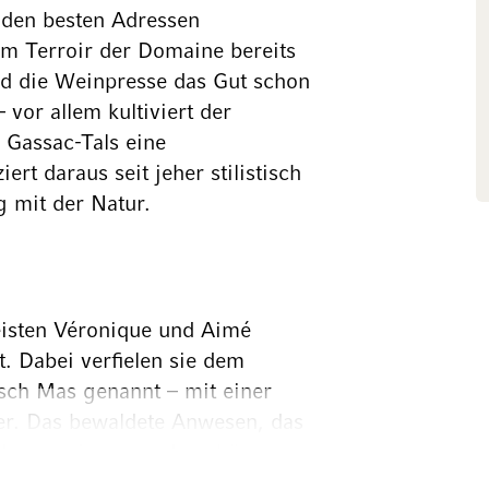
den besten Adressen
em Terroir der Domaine bereits
nd die Weinpresse das Gut schon
 vor allem kultiviert der
 Gassac-Tals eine
rt daraus seit jeher stilistisch
 mit der Natur.
eisten Véronique und Aimé
. Dabei verfielen sie dem
sch Mas genannt – mit einer
er. Das bewaldete Anwesen, das
 Herzen eines wunderschönen
 entstand Name Mas de Daumas