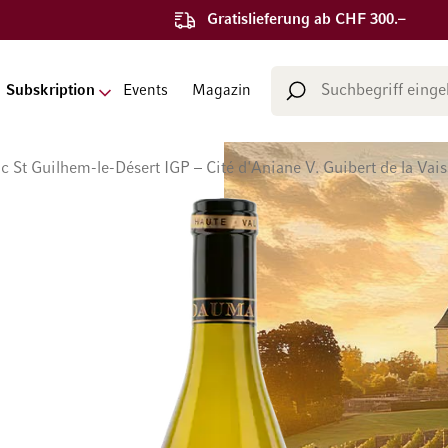
Gratislieferung ab CHF 300.–
Suche
Subskription
Events
Magazin
Suche
St Guilhem-le-Désert IGP – Cité d'Aniane V. Guibert de la Vais