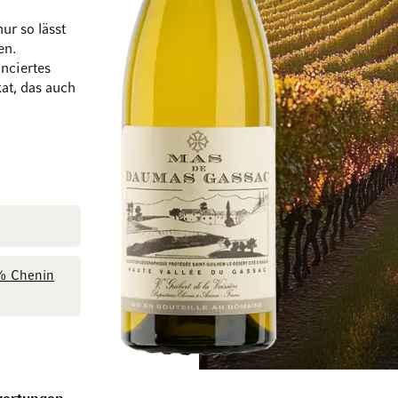
ur so lässt
en.
anciertes
Zum Ende der Bildgalerie springen
Zum Anfang der Bi
at, das auch
% Chenin