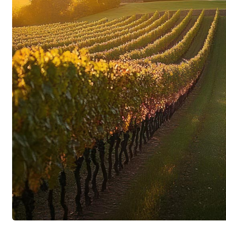
Traubenerträgen, aber faszinierendem, organo
Auch heute noch ist der grösste Teil der Wein
bestockt, daneben gedeiht aber auch eine Fülle 
von Mas de Daumas Gassac, denn von jeder ihr
haben Véronique und Aimé Guibert ausgewählte
vermehrt und eingepflanzt. Darunter sind zahlr
Franc, Malbec, Merlot und Tannat, aber auch vie
beispielsweise Neherleschol aus Israel, Petite 
Sercial aus Portugal. Rund fünfzig verschiede
auf dem Anwesen und tragen sowohl zum biolo
landwirtschaftlichen Oase, wie auch zur Extrav
Grosser Respekt vor dem natürlichen Biotop
Um die naturgegebene Schönheit der Landschaf
Véronique und Aimé Guibert entschieden, alle Re
inmitten des wilden Buschwalds anzulegen – fün
grosse Lichtungen sind auf diese Weise harmon