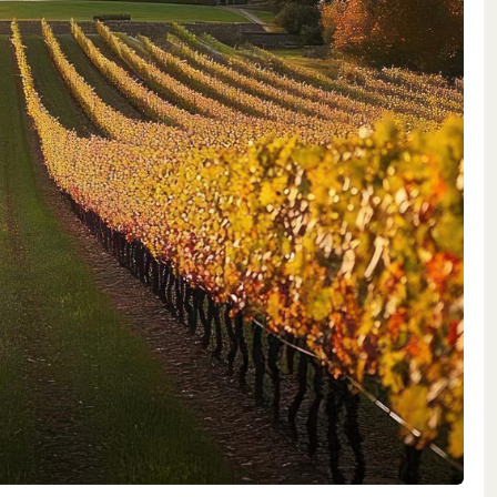
leptischem Reichtum.
berge mit Cabernet Sauvignon
anderer Sorten in den Parzellen
er Reisen rund um die Welt
 Rebstöcke mitgebracht,
eiche Klassiker wie Cabernet
le, seltene Raritäten wie
Arvine aus der Schweiz oder
ne Varietäten wachsen gegenwärtig
gischen Reichtum dieser
aganz der Weine bei.
 des Gassac-Tals
t zu bewahren, haben sich
bflächen als kleine Inseln
fzig jeweils nur einen Hektar
isch in den mediterranen