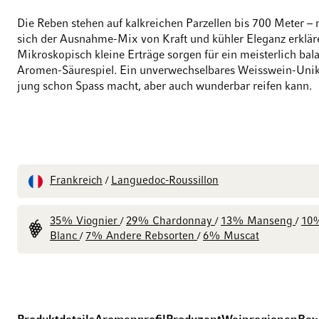
Die Reben stehen auf kalkreichen Parzellen bis 700 Meter – n
sich der Ausnahme-Mix von Kraft und kühler Eleganz erklär
Mikroskopisch kleine Erträge sorgen für ein meisterlich bal
Aromen-Säurespiel. Ein unverwechselbares Weisswein-Unik
jung schon Spass macht, aber auch wunderbar reifen kann.
Frankreich
Languedoc-Roussillon
/
35% Viognier
29% Chardonnay
13% Manseng
10
/
/
/
Blanc
7% Andere Rebsorten
6% Muscat
/
/