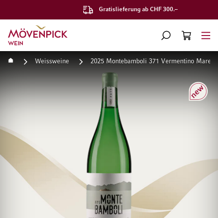
Gratislieferung ab CHF 300.–
Zur Startseite
SUCHE
WARENKORB
Minicart
Startseite
Weissweine
2025 Montebamboli 371 Vermentino Maremm
Zum Ende der Bildgalerie springen
Zum Anfang der Bildgaleri
Neu