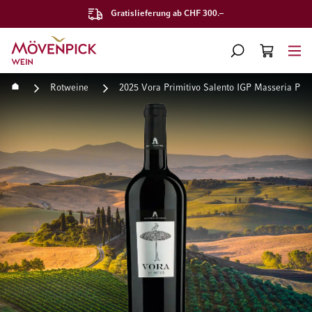
Gratislieferung ab CHF 300.–
Zur Startseite
SUCHE
WARENKORB
Minicart
Startseite
Rotweine
2025 Vora Primitivo Salento IGP Masseria Pie
Zum Ende der Bildgalerie springen
Zum Anfang der Bildgaleri