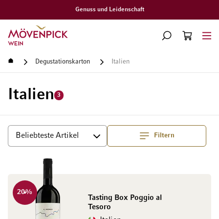
Gratislieferung ab CHF 300.–
Zur Startseite
SUCHE
WARENKORB
Minicart
Startseite
Degustationskarton
Italien
Italien
3
Filtern
Top
Sortieren
20
%
Tasting Box Poggio al
Tesoro