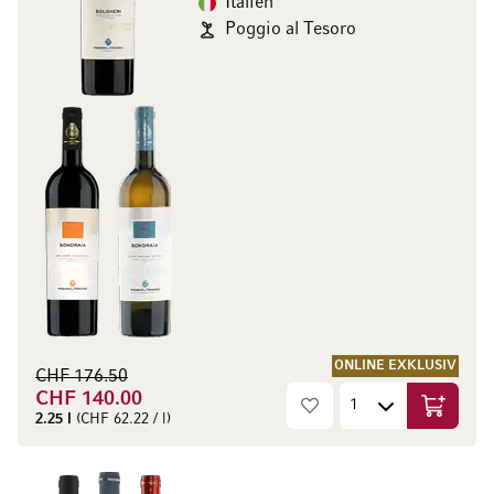
Italien
Poggio al Tesoro
ONLINE EXKLUSIV
CHF 176.50
CHF 140.00
In den W
2.25 l
(CHF 62.22 / l)