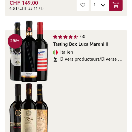
CHF 149.00
In den W
4.5 l
(CHF 33.11 / l)
3
29
%
Tasting Box Luca Maroni II
Italien
Divers producteurs/Diverse Produzenten