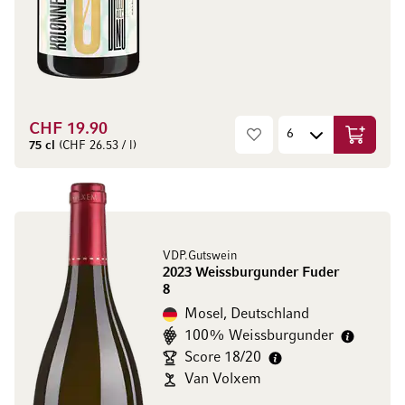
CHF 19.90
In den W
75 cl
(CHF 26.53 / l)
VDP.Gutswein
2023 Weissburgunder Fuder
8
Mosel, Deutschland
100% Weissburgunder
Score 18/20
Van Volxem