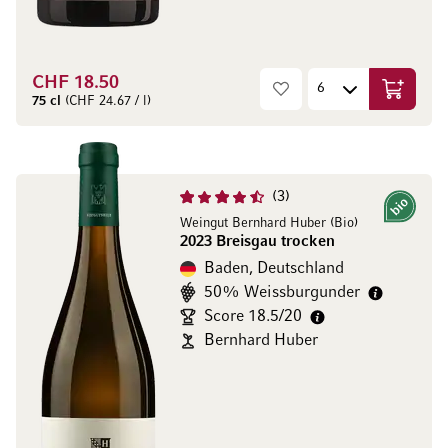
CHF 18.50
In den W
75 cl
(CHF 24.67 / l)
3
Bio
Weingut Bernhard Huber (Bio)
2023 Breisgau trocken
Baden, Deutschland
50% Weissburgunder
Score 18.5/20
Bernhard Huber