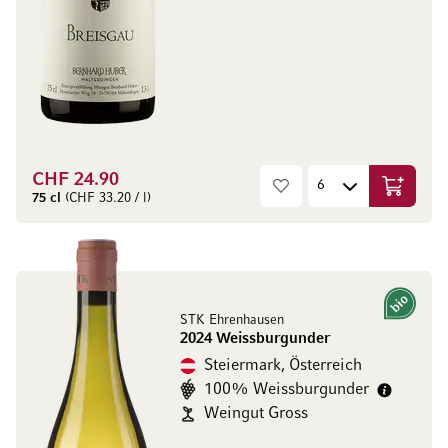
CHF 24.90
In den W
75 cl
(CHF 33.20 / l)
Bio
STK Ehrenhausen
2024 Weissburgunder
Steiermark, Österreich
100% Weissburgunder
Weingut Gross