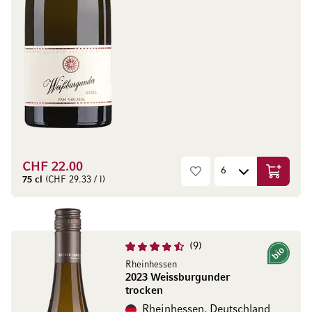
CHF 22.00
In den W
75 cl
(CHF 29.33 / l)
9
Bio
Rheinhessen
2023 Weissburgunder
trocken
Rheinhessen, Deutschland