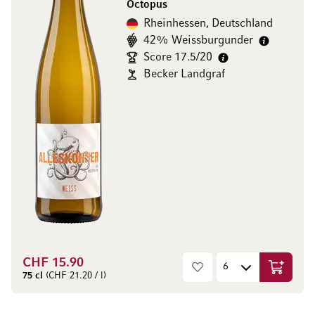
Octopus
Rheinhessen, Deutschland
42% Weissburgunder
Score 17.5/20
Becker Landgraf
CHF 15.90
In den W
75 cl
(CHF 21.20 / l)