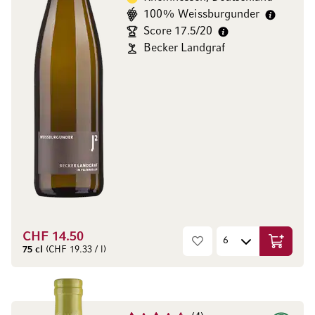
100% Weissburgunder
Score 17.5/20
Becker Landgraf
CHF 14.50
In den W
75 cl
(CHF 19.33 / l)