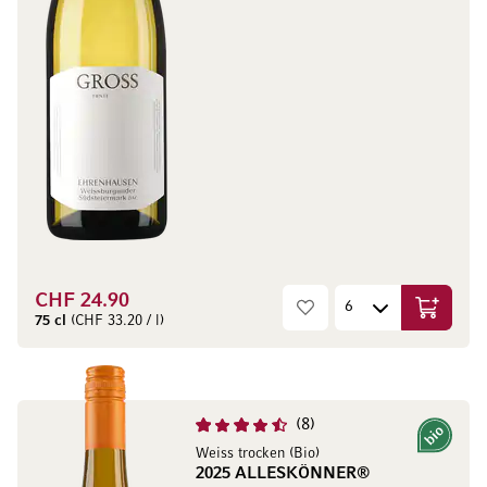
CHF 24.90
In den W
75 cl
(CHF 33.20 / l)
8
Bio
Weiss trocken (Bio)
2025 ALLESKÖNNER®