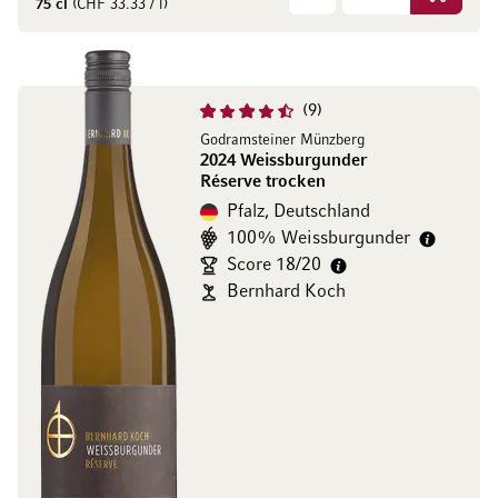
In den W
75 cl
(CHF 33.33 / l)
9
Godramsteiner Münzberg
2024 Weissburgunder
Réserve trocken
Pfalz, Deutschland
100% Weissburgunder
Score 18/20
Bernhard Koch