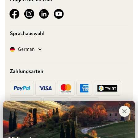
See our Facebook
See our Instagram account
See our LinkedIn
See our YouTube channel
Sprachauswahl
Sprache
German
Zahlungsarten
Vorkasse
Rechnung