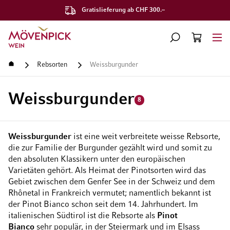
Gratislieferung ab CHF 300.–
Zur Startseite
SUCHE
WARENKORB
Minicart
Startseite
Rebsorten
Weissburgunder
Weissburgunder
8
Weissburgunder
ist eine weit verbreitete weisse Rebsorte,
die zur Familie der Burgunder gezählt wird und somit zu
den absoluten Klassikern unter den europäischen
Varietäten gehört. Als Heimat der Pinotsorten wird das
Gebiet zwischen dem Genfer See in der Schweiz und dem
Rhônetal in Frankreich vermutet; namentlich bekannt ist
der Pinot Bianco schon seit dem 14. Jahrhundert. Im
italienischen Südtirol ist die Rebsorte als
Pinot
Bianco
sehr populär, in der Steiermark und im Elsass