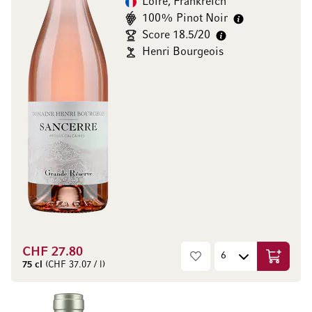
Loire, Frankreich
100% Pinot Noir
Score 18.5/20
Henri Bourgeois
CHF 27.80
In den W
75 cl
(CHF 37.07 / l)