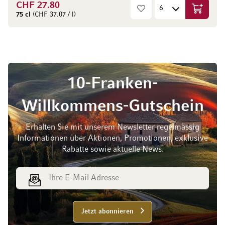
CHF 27.80
In den W
75 cl
(CHF 37.07 / l)
10-Franken-
Willkommens-Gutschein
Erhalten Sie mit unserem Newsletter regelmässig
Informationen über Aktionen, Promotionen, exklusive
Rabatte sowie aktuelle News.
E-Mail Adresse
Jetzt abonnieren