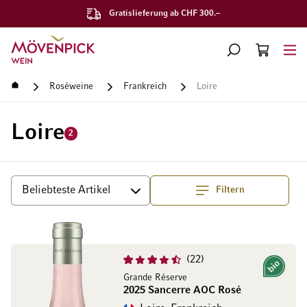
Gratislieferung ab CHF 300.–
Zur Startseite
SUCHE
WARENKORB
Minicart
Startseite
Roséweine
Frankreich
Loire
Loire
2
Filtern
Top
Sortieren
22
Bio
Grande Réserve
2025 Sancerre AOC Rosé