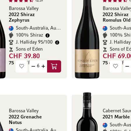
23
Barossa Valley
Barossa Valle
2022 Shiraz
2022 Shiraz
Zephyrus
Romulus Old
South-Australia, Australien
South-Aust
100% Shiraz
100% Shi
J. Halliday 95/100
J. Hallida
Sons of Eden
Sons of E
CHF 39.80
CHF 69.0
75 cl
(CHF 53.07 / l)
75 cl
(CHF 92.
In den Warenkorb
Barossa Valley
Cabernet Sau
2022 Grenache
2021 Marble
Notus
South-Aust
South-Australia, Australien