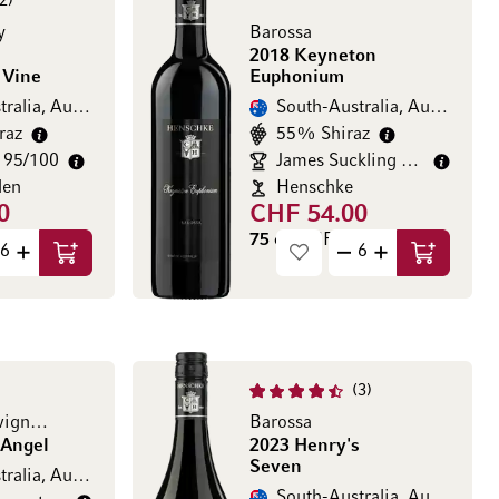
2
y
Barossa
2018 Keyneton
 Vine
Euphonium
ralia, Australien
South-Australia, Australien
raz
55% Shiraz
y 95/100
James Suckling 95/100
den
Henschke
0
CHF 54.00
00 / l)
75 cl
(CHF 72.00 / l)
In den Warenkorb
In den Wa
3
vignon
Barossa
 Angel
2023 Henry's
Seven
ralia, Australien
South-Australia, Australien