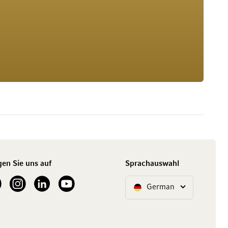
gen Sie uns auf
Sprachauswahl
ur Facebook
See our Instagram account
See our LinkedIn
See our YouTube channel
German
Sprache