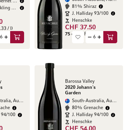
ernet Sauvignon
81% Shiraz
kling 93/100
J. Halliday 93/100
Henschke
0
CHF 37.50
33 / l)
75 cl
(CHF 50.00 / l)
In den Warenkorb
In den Wa
y
Barossa Valley
's
2020 Johann's
Garden
ralia, Australien
South-Australia, Australien
ache
80% Grenache
y 94/100
J. Halliday 94/100
Henschke
0
CHF 54.00