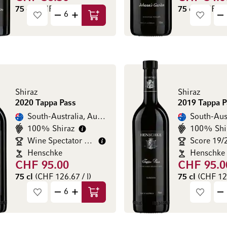
75 cl
(CHF 48.67 / l)
75 cl
(CHF 72.
In den Warenkorb
Shiraz
Shiraz
2020 Tappa Pass
2019 Tappa P
South-Australia, Australien
South-Aust
100% Shiraz
100% Shi
Wine Spectator 94/100
Score 19/
Henschke
Henschke
CHF 95.00
CHF 95.0
75 cl
(CHF 126.67 / l)
75 cl
(CHF 126
In den Warenkorb