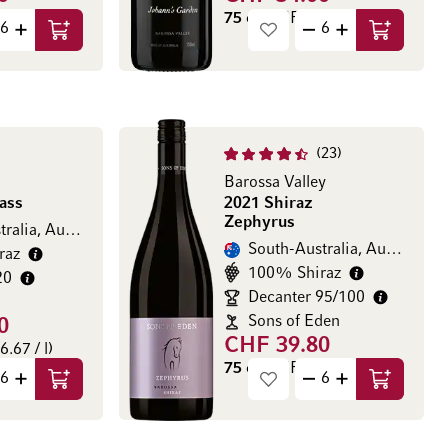
00 / l)
75 cl
(CHF 72.00 / l)
In den Warenkorb
In den Wa
23
Barossa Valley
ass
2021 Shiraz
Zephyrus
ralia, Australien
South-Australia, Australien
raz
100% Shiraz
20
Decanter 95/100
Sons of Eden
0
CHF 39.80
.67 / l)
75 cl
(CHF 53.07 / l)
In den Warenkorb
In den Wa