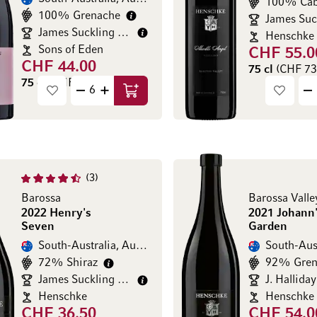
100% Cab
100% Grenache
James Suc
James Suckling 93/100
Henschke
Sons of Eden
CHF 55.0
CHF 44.00
75 cl
(CHF 73.
75 cl
(CHF 58.67 / l)
In den Warenkorb
3
Barossa
Barossa Valle
2022 Henry's
2021 Johann
Seven
Garden
South-Australia, Australien
South-Aust
72% Shiraz
92% Gren
James Suckling 93/100
J. Hallida
Henschke
Henschke
CHF 36.50
CHF 54.0