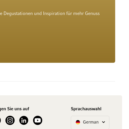
he Degustationen und Inspiration für mehr Genuss
gen Sie uns auf
Sprachauswahl
ur Facebook
See our Instagram account
See our LinkedIn
See our YouTube channel
German
Sprache