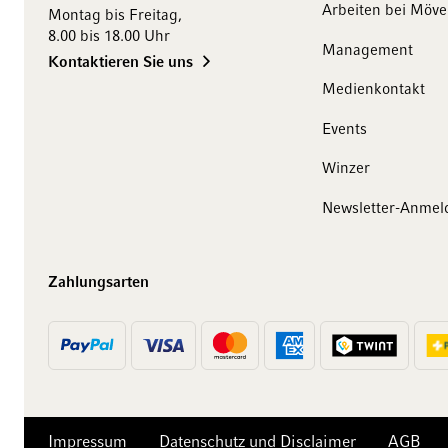
Arbeiten bei Möv
Montag bis Freitag,
8.00 bis 18.00 Uhr
Management
Kontaktieren Sie uns
Medienkontakt
Events
10 Franken
Winzer
auf Ihren Einkauf
Newsletter-Anmel
Abonnieren Sie unseren Newsletter und erhalten Sie
exklusive Angebote, Weinempfehlungen und 10
Zahlungsarten
Franken Rabatt auf Ihren ersten Einkauf.
Jetzt anmelden
Impressum
Datenschutz und Disclaimer
AGB
Abmeldung jederzeit möglich. Mit der Anmeldung