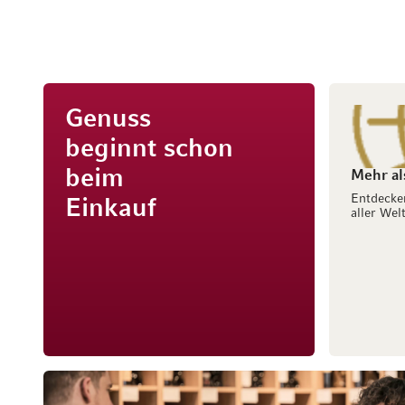
Genuss
beginnt schon
beim
Mehr al
Entdecke
Einkauf
aller Welt