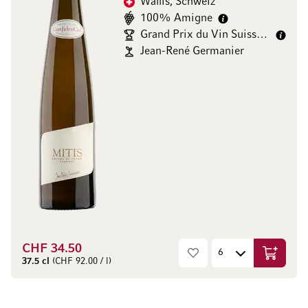
Wallis, Schweiz
100% Amigne
Grand Prix du Vin Suisse gold/
Jean-René Germanier
CHF 34.50
In den W
37.5 cl
(CHF 92.00 / l)