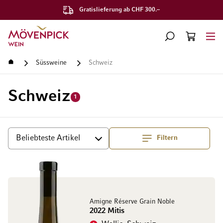
Gratislieferung ab CHF 300.–
Zur Startseite
SUCHE
WARENKORB
Minicart
Startseite
Süssweine
Schweiz
Schweiz
1
Filtern
Top
Sortieren
Amigne Réserve Grain Noble
2022 Mitis