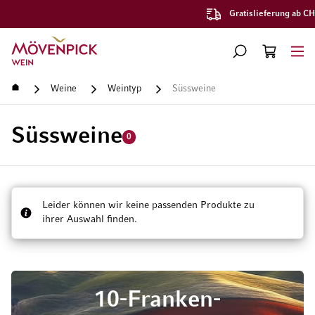
Genuss und Leidenschaft
Zur Startseite
SUCHE
WARENKORB
Minicart
Startseite
Weine
Weintyp
Süssweine
Süssweine
0
Leider können wir keine passenden Produkte zu
ihrer Auswahl finden.
10-Franken-