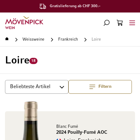
Gratislieferung ab CHF 300.–
Zur Startseite
SUCHE
WARENKORB
Minicart
Startseite
Weissweine
Frankreich
Loire
Loire
18
Filtern
Top
Sortieren
Blanc Fumé
2024 Pouilly-Fumé AOC