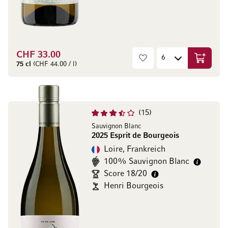
CHF 33.00
In den W
75 cl
(CHF 44.00 / l)
15
Sauvignon Blanc
2025 Esprit de Bourgeois
Loire, Frankreich
100% Sauvignon Blanc
Score 18/20
Henri Bourgeois