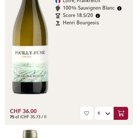
Loire, Frankreich
100% Sauvignon Blanc
Score 18.5/20
Henri Bourgeois
CHF 36.00
In den W
75 cl
(CHF 35.73 / l)