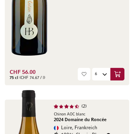
CHF 56.00
In den W
75 cl
(CHF 74.67 / l)
2
Chinon AOC blanc
2024 Domaine du Roncée
Loire, Frankreich