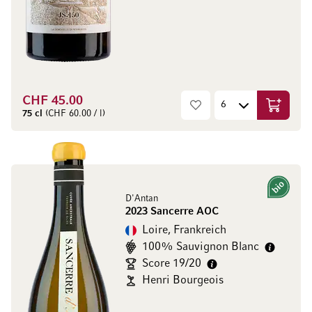
CHF 45.00
In den W
75 cl
(CHF 60.00 / l)
Bio
D'Antan
2023 Sancerre AOC
Loire, Frankreich
100% Sauvignon Blanc
Score 19/20
Henri Bourgeois