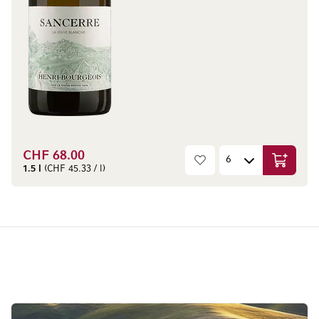
CHF 68.00
In den W
1.5 l
(CHF 45.33 / l)