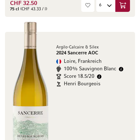
CHF 32.50
In den W
75 cl
(CHF 43.33 / l)
Argilo-Calcaire & Silex
2024 Sancerre AOC
Loire, Frankreich
100% Sauvignon Blanc
Score 18.5/20
Henri Bourgeois