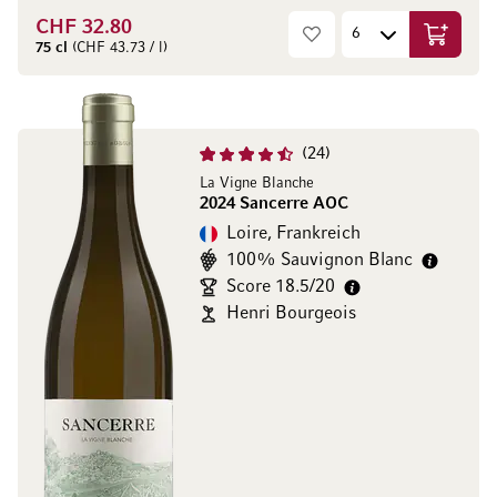
CHF 32.80
In den W
75 cl
(CHF 43.73 / l)
24
La Vigne Blanche
2024 Sancerre AOC
Loire, Frankreich
100% Sauvignon Blanc
Score 18.5/20
Henri Bourgeois