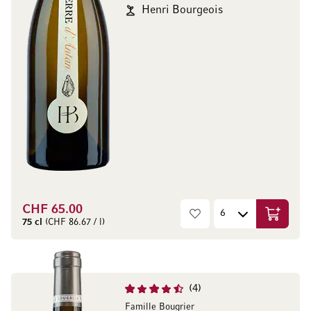
Henri Bourgeois
CHF 65.00
In den W
75 cl
(CHF 86.67 / l)
4
Famille Bougrier