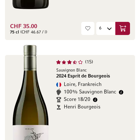
CHF 35.00
In den W
75 cl
(CHF 46.67 / l)
15
Sauvignon Blanc
2024 Esprit de Bourgeois
Loire, Frankreich
100% Sauvignon Blanc
Score 18/20
Henri Bourgeois