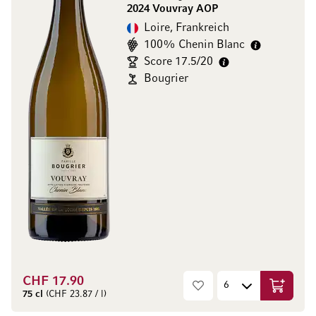
2024 Vouvray AOP
Loire, Frankreich
100% Chenin Blanc
Score 17.5/20
Bougrier
CHF 17.90
In den W
75 cl
(CHF 23.87 / l)