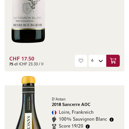
CHF 17.50
In den W
75 cl
(CHF 23.33 / l)
D'Antan
2018 Sancerre AOC
Loire, Frankreich
100% Sauvignon Blanc
Score 19/20