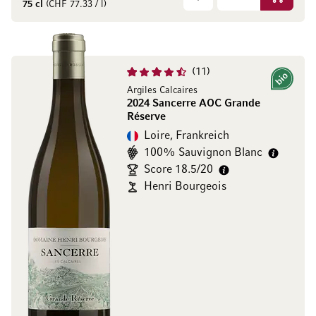
In den W
75 cl
(CHF 77.33 / l)
11
Bio
Argiles Calcaires
2024 Sancerre AOC Grande
Réserve
Loire, Frankreich
100% Sauvignon Blanc
Score 18.5/20
Henri Bourgeois