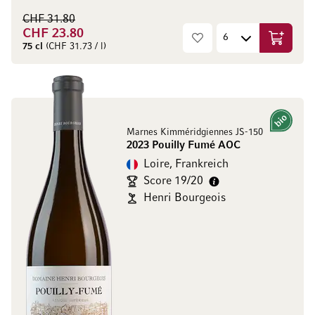
CHF 31.80
CHF 23.80
In den W
75 cl
(CHF 31.73 / l)
Bio
Marnes Kimméridgiennes JS-150
2023 Pouilly Fumé AOC
Loire, Frankreich
Score 19/20
Henri Bourgeois