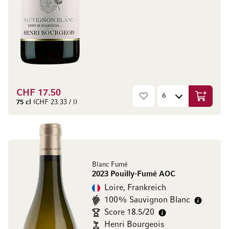
CHF 17.50
In den W
75 cl
(CHF 23.33 / l)
Blanc Fumé
2023 Pouilly-Fumé AOC
Loire, Frankreich
100% Sauvignon Blanc
Score 18.5/20
Henri Bourgeois