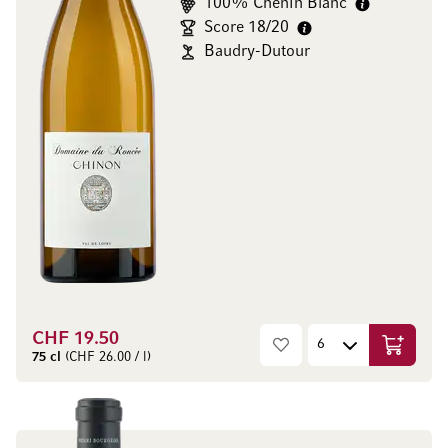
100% Chenin Blanc
Score 18/20
Baudry-Dutour
CHF 19.50
In den W
75 cl
(CHF 26.00 / l)