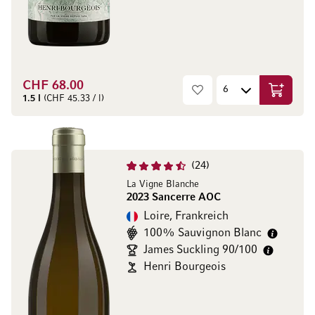
CHF 68.00
In den W
1.5 l
(CHF 45.33 / l)
24
La Vigne Blanche
2023 Sancerre AOC
Loire, Frankreich
100% Sauvignon Blanc
James Suckling 90/100
Henri Bourgeois