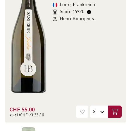
Loire, Frankreich
Score 19/20
Henri Bourgeois
CHF 55.00
In den W
75 cl
(CHF 73.33 / l)