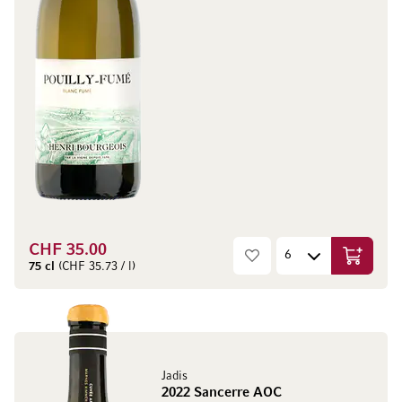
CHF 35.00
In den W
75 cl
(CHF 35.73 / l)
Jadis
2022 Sancerre AOC