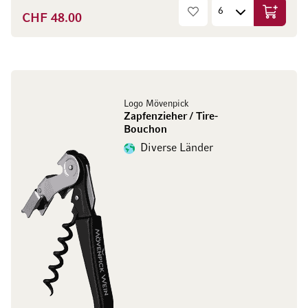
CHF 48.00
In den W
Logo Mövenpick
Zapfenzieher / Tire-
Bouchon
Diverse Länder