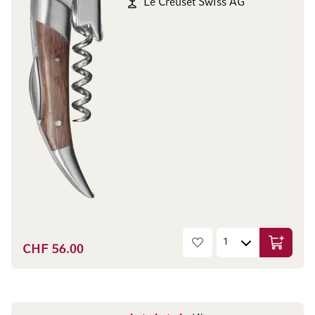
Le Creuset Swiss AG
CHF 56.00
In den W