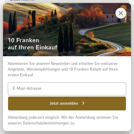
Montag bis Freitag,
8.00 bis 18.00 Uhr
Kontaktieren Sie uns
Unternehmen
10 Franken
auf Ihren Einkauf
Service und Hilfe
Abonnieren Sie unseren Newsletter und erhalten Sie exklusive
Folgen Sie uns auf
Angebote, Weinempfehlungen und 10 Franken Rabatt auf Ihren
ersten Einkauf.
See our Facebook
See our Instagram account
See our LinkedIn
See our YouTube channel
Sprachauswahl
Jetzt anmelden
Sprache
German
Abmeldung jederzeit möglich. Mit der Anmeldung stimmen Sie
unseren Datenschutzbestimmungen zu.