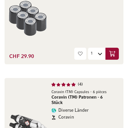
CHF 29.90
In den W
4
Coravin (TM) Capsules - 6 pièces
Coravin (TM) Patronen - 6
Stück
Diverse Länder
Coravin