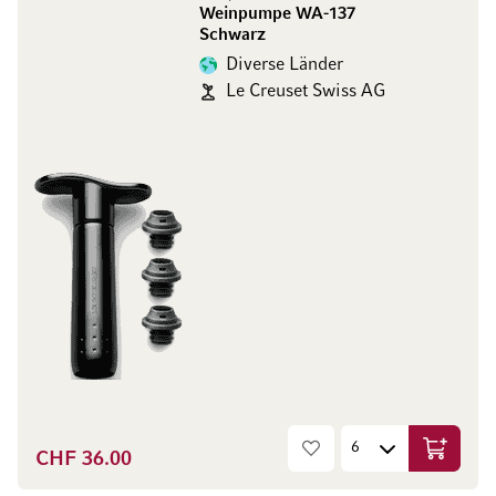
Weinpumpe WA-137
Schwarz
Diverse Länder
Le Creuset Swiss AG
CHF 36.00
In den W