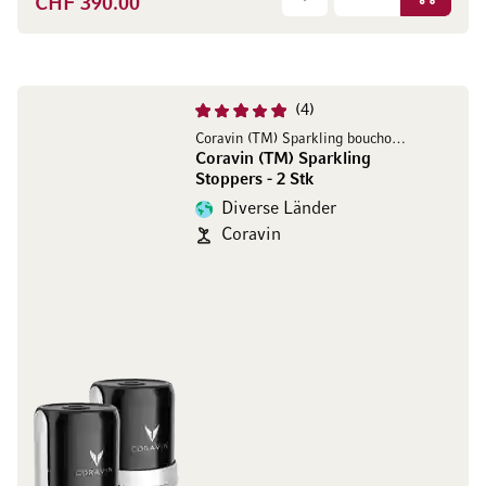
CHF 390.00
In den W
4
Coravin (TM) Sparkling bouchons - 2 pcs
Coravin (TM) Sparkling
Stoppers - 2 Stk
Diverse Länder
Coravin