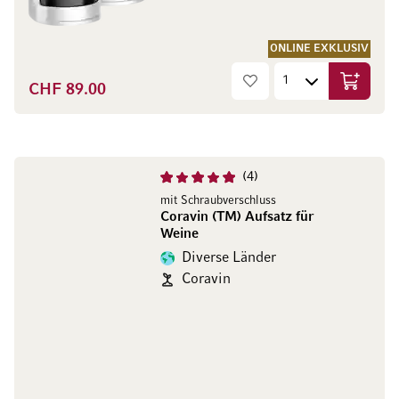
ONLINE EXKLUSIV
CHF 89.00
In den W
4
mit Schraubverschluss
Coravin (TM) Aufsatz für
Weine
Diverse Länder
Coravin