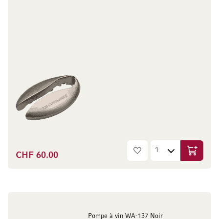
CHF 60.00
In den W
Pompe à vin WA-137 Noir