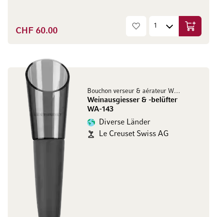
CHF 60.00
In den W
Bouchon verseur & aérateur WA-143
Weinausgiesser & -belüfter
WA-143
Diverse Länder
Le Creuset Swiss AG