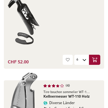
CHF 52.00
In den W
4
Tire-bouchon sommelier WT-110 Holz
Kellnermesser WT-110 Holz
Diverse Länder