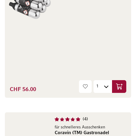
CHF 56.00
In den W
4
für schnelleres Ausschenken
Coravin (TM) Gastronadel