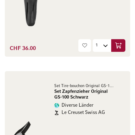
CHF 36.00
In den W
Set Tire-bouchon Original GS-100 Noir
Set Zapfenzieher Original
GS-100 Schwarz
Diverse Länder
Le Creuset Swiss AG