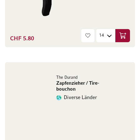
CHF 5.80
In den W
The Durand
Zapfenzieher / Tire-
bouchon
Diverse Länder