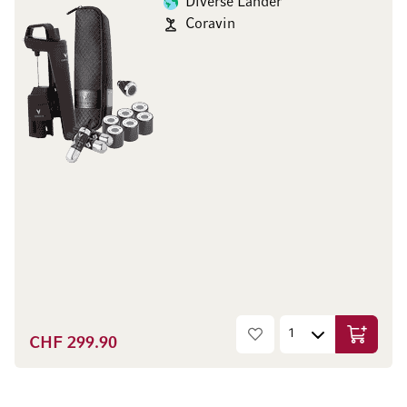
Diverse Länder
Coravin
CHF 299.90
In den W