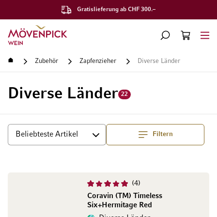
Gratislieferung ab CHF 300.–
Zur Startseite
SUCHE
WARENKORB
Minicart
Startseite
Zubehör
Zapfenzieher
Diverse Länder
Diverse Länder
22
Filtern
Top
Sortieren
4
Coravin (TM) Timeless
Six+Hermitage Red