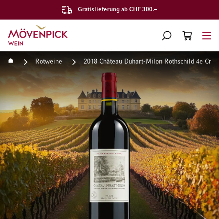
Gratislieferung ab CHF 300.–
Zur Startseite
SUCHE
WARENKORB
Minicart
Startseite
Rotweine
2018 Château Duhart-Milon Rothschild 4e Cru 
Zum Ende der Bildgalerie springen
Zum Anfang der Bildgaleri