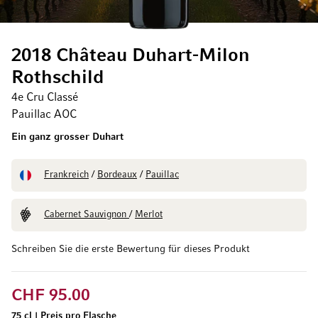
2018 Château Duhart-Milon
Rothschild
4e Cru Classé
Pauillac AOC
Ein ganz grosser Duhart
Frankreich
/
Bordeaux
/
Pauillac
Cabernet Sauvignon
/
Merlot
Schreiben Sie die erste Bewertung für dieses Produkt
CHF 95.00
75 cl
|
Preis pro Flasche