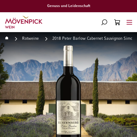
Gratislieferung ab CHF 300.–
Zur Startseite
SUCHE
WARENKORB
Minicart
Startseite
Rotweine
2018 Peter Barlow Cabernet Sauvignon Simon
Zum Ende der Bildgalerie springen
Zum Anfang der Bildgaleri