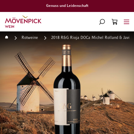
Genuss und Leidenschaft
Zur Startseite
SUCHE
WARENKORB
Minicart
Startseite
Rotweine
2018 R&G Rioja DOCa Michel Rolland & Javier
Zum Ende der Bildgalerie springen
Zum Anfang der Bildgaleri