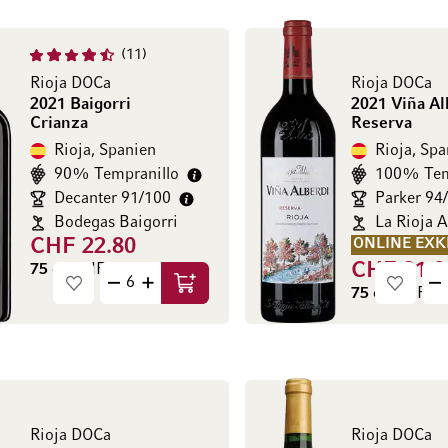
11
Rioja DOCa
Rioja DOCa
2021 Baigorri
2021 Viña Al
Crianza
Reserva
Rioja, Spanien
Rioja, Spa
90% Tempranillo
100% Tem
Decanter 91/100
Parker 94
Bodegas Baigorri
La Rioja A
CHF 22.80
ONLINE EXK
CHF 21.8
75 cl
(CHF 30.40 / l)
In den Warenkorb
75 cl
(CHF 29.
Rioja DOCa
Rioja DOCa