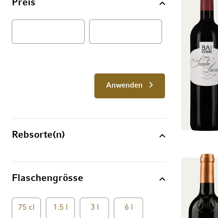
Preis
Von
Anwenden
Rebsorte(n)
Flaschengrösse
75 cl
1.5 l
3 l
6 l