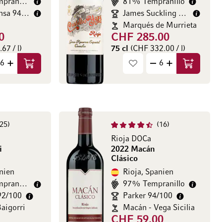
pranillo
81% Tempranillo
nsa 94/100
James Suckling 100/100
Marqués de Murrieta
0
CHF 285.00
67 / l)
75 cl
(CHF 332.00 / l)
In den Warenkorb
In den Wa
25
16
Rioja DOCa
i
2022 Macán
Clásico
nien
Rioja, Spanien
pranillo
97% Tempranillo
92/100
Parker 94/100
aigorri
Macán - Vega Sicilia
CHF 59.00