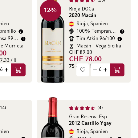
23
Rioja DOCa
12
%
2020 Macán
nien
Rioja, Spanien
ranillo
100% Tempranillo
nsa 99/100
Tim Atkin 96/100
e Murrieta
Macán - Vega Sicilia
CHF 89.00
00
CHF 78.00
.33 / l)
75 cl
(CHF 104.00 / l)
In den Warenkorb
In den Wa
14
4
Gran Reserva Especial
2012 Castillo Ygay
nien
Rioja, Spanien