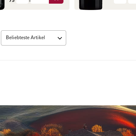
75 cl
(CHF 86.40 / l)
nten