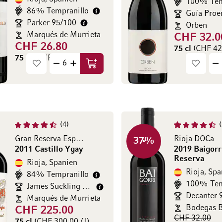
100% Tem
86% Tempranillo
Guía Proe
Parker 95/100
Orben
Marqués de Murrieta
CHF 32.0
CHF 26.80
75 cl
(CHF 42.
75 cl
(CHF 35.73 / l)
In den Warenkorb
4
Gran Reserva Especial
Rioja DOCa
37
%
2011 Castillo Ygay
2019 Baigorr
Reserva
Rioja, Spanien
Rioja, Spa
84% Tempranillo
100% Tem
James Suckling 98/100
Decanter 
Marqués de Murrieta
Bodegas B
CHF 225.00
CHF 32.00