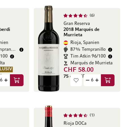
6
Gran Reserva
berdi
2018 Marqués de
Murrieta
nien
Rioja, Spanien
pranillo
87% Tempranillo
/100
Tim Atkin 96/100
lta
Marqués de Murrieta
LUSIV
CHF 58.00
0
75 cl
(CHF 77.33 / l)
In den Warenkorb
In den Wa
07 / l)
1
Rioja DOCa