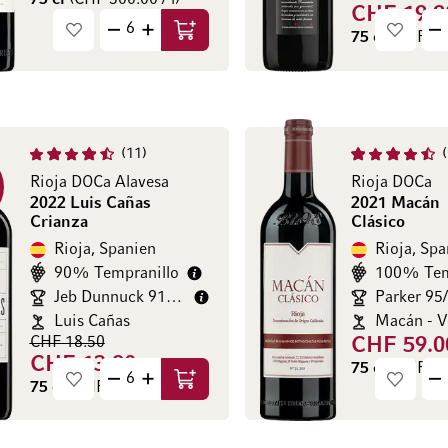
75 cl
(CHF 300.00 / l)
CHF 19.9
75 cl
(CHF 26.
In den Warenkorb
11
Rioja DOCa Alavesa
Rioja DOCa
2022 Luis Cañas
2021 Macán
Crianza
Clásico
Rioja, Spanien
Rioja, Spa
90% Tempranillo
100% Tem
Jeb Dunnuck 91/100
Parker 95
Luis Cañas
Macán - Ve
CHF 18.50
CHF 59.0
CHF 13.80
75 cl
(CHF 78.
75 cl
(CHF 18.40 / l)
In den Warenkorb