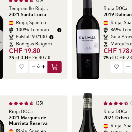
23
Tempranillo Rioja DOCa
Rioja DOCa
2021 Santa Lucía
2019 Dalmau
Rioja, Spanien
Rioja, Spa
100% Tempranillo
86% Temp
Falstaff 93/100
Guía Proe
Bodegas Baigorri
Marqués d
CHF 19.80
CHF 178.
75 cl
(CHF 26.40 / l)
75 cl
(CHF 237
In den Warenkorb
35
Rioja DOCa
Rioja DOCa
2021 Marqués de
2021 Orben
Murrieta Reserva
Rioja, Spa
Rioja, Spanien