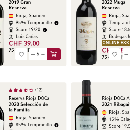
2019 Gran
2022 Muga
Reserva
Reserva
Rioja, Spanien
Rioja, Spa
95% Tempranillo
Tempranil
Score 19/20
Score 18.
Luis Cañas
Bodegas 
CHF 39.00
ONLINE EXK
CHF 28.5
75 cl
(CHF 52.00 / l)
In den Warenkorb
75 cl
(CHF 38.
12
Reserva Rioja DOCa
Rioja DOCa A
2020 Selección de
2021 Ribagai
la Familia
Rioja, Spa
Rioja, Spanien
15% Cala
85% Tempranillo
Score 19.