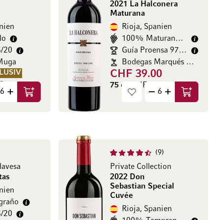
2021 La Halconera
Maturana
nien
Rioja, Spanien
lo
100% Maturana Tinta
5/20
Guía Proensa 97/100
Muga
Bodegas Marqués de Cácere
LUSIV
CHF 39.00
0
75 cl
(CHF 44.00 / l)
In den Warenkorb
In den Wa
00 / l)
9
lavesa
Private Collection
tas
2022 Don
Sebastian Special
nien
Cuvée
graño
Rioja, Spanien
5/20