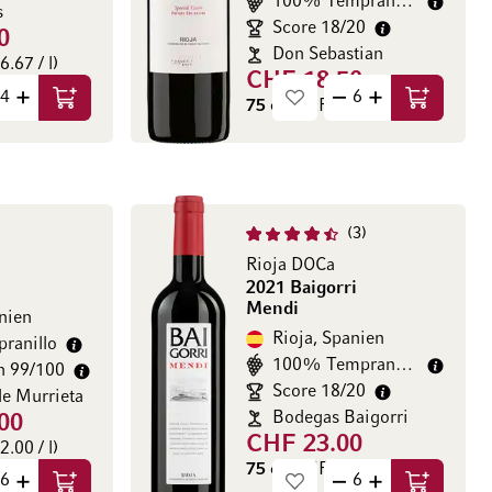
100% Tempranillo
s
Score 18/20
0
Don Sebastian
.67 / l)
CHF 18.50
75 cl
(CHF 24.67 / l)
In den Warenkorb
In den Wa
3
Rioja DOCa
2021 Baigorri
Mendi
nien
Rioja, Spanien
ranillo
100% Tempranillo
n 99/100
Score 18/20
e Murrieta
Bodegas Baigorri
00
CHF 23.00
.00 / l)
75 cl
(CHF 22.67 / l)
In den Warenkorb
In den Wa