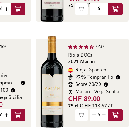
0
75 cl
(CHF 78.67 / l)
53 / l)
In den Warenkorb
In den Wa
16
23
Rioja DOCa
2021 Macán
Rioja, Spanien
nien
97% Tempranillo
pranillo
Score 20/20
/100
Macán - Vega Sicilia
ga Sicilia
CHF 89.00
0
75 cl
(CHF 118.67 / l)
67 / l)
In den Warenkorb
In den Wa