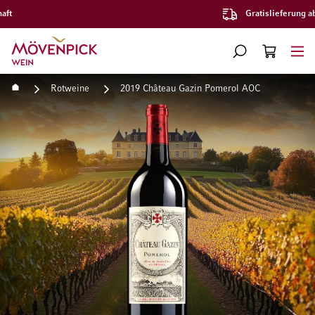
Gratislieferung ab CHF 300.–
Zur Startseite
SUCHE
WARENKORB
Minicart
Startseite
Rotweine
2019 Château Gazin Pomerol AOC
Zum Ende der Bildgalerie springen
Zum Anfang der Bildgaleri