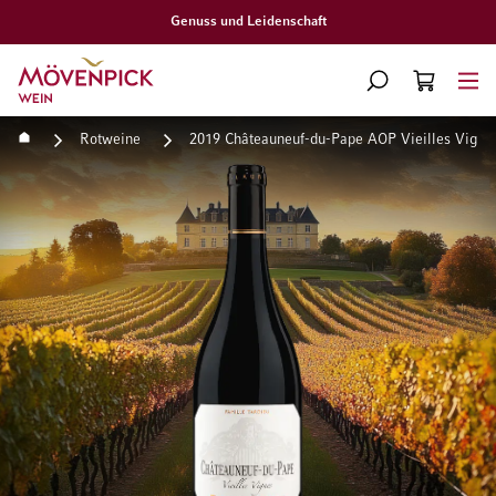
Gratislieferung ab CHF 300.–
Zur Startseite
SUCHE
WARENKORB
Minicart
Startseite
Rotweine
2019 Châteauneuf-du-Pape AOP Vieilles Vignes
Zum Ende der Bildgalerie springen
Zum Anfang der Bildgaleri