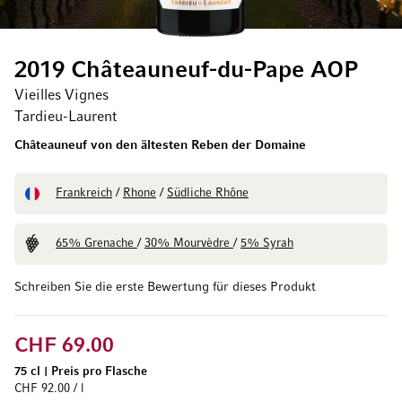
2019 Châteauneuf-du-Pape AOP
Vieilles Vignes
Tardieu-Laurent
Châteauneuf von den ältesten Reben der Domaine
Frankreich
/
Rhone
/
Südliche Rhône
65% Grenache
/
30% Mourvèdre
/
5% Syrah
Schreiben Sie die erste Bewertung für dieses Produkt
CHF 69.00
75 cl
|
Preis pro Flasche
CHF 92.00 / l