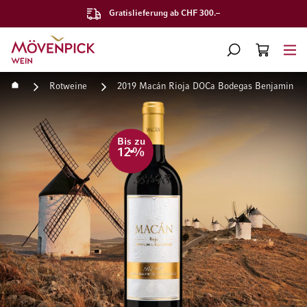
Gratislieferung ab CHF 300.–
Zur Startseite
SUCHE
WARENKORB
Minicart
Startseite
Rotweine
2019 Macán Rioja DOCa Bodegas Benjamin de R
Zum Ende der Bildgalerie springen
Zum Anfang der Bildgaleri
Bis zu
12
%