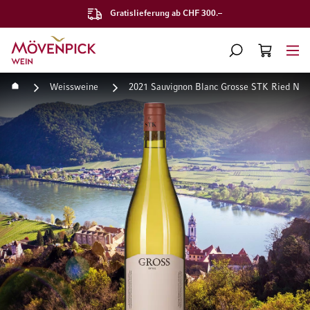
Gratislieferung ab CHF 300.–
Zur Startseite
SUCHE
WARENKORB
Minicart
Startseite
Weissweine
2021 Sauvignon Blanc Grosse STK Ried Nus
Zum Ende der Bildgalerie springen
Zum Anfang der Bildgaleri