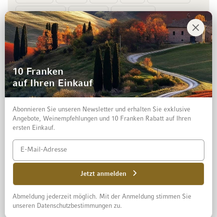
Vorkasse
Rechnung
10 Franken
auf Ihren Einkauf
Abonnieren Sie unseren Newsletter und erhalten Sie exklusive
Angebote, Weinempfehlungen und 10 Franken Rabatt auf Ihren
ersten Einkauf.
Impressum
Datenschutz und Disclaimer
AGB
Jetzt anmelden
Abmeldung jederzeit möglich. Mit der Anmeldung stimmen Sie
© 2026 Mövenpick Wein Schweiz AG
unseren Datenschutzbestimmungen zu.