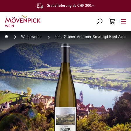
Gratislieferung ab CHF 300.–
Zur Startseite
SUCHE
WARENKORB
Minicart
Startseite
Weissweine
2022 Grüner Veltliner Smaragd Ried Achlei
Zum Ende der Bildgalerie springen
Zum Anfang der Bildgaleri