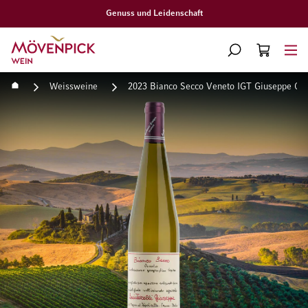
Genuss und Leidenschaft
Zur Startseite
SUCHE
WARENKORB
Minicart
Startseite
Weissweine
2023 Bianco Secco Veneto IGT Giuseppe Quin
Zum Ende der Bildgalerie springen
Zum Anfang der Bildgaleri