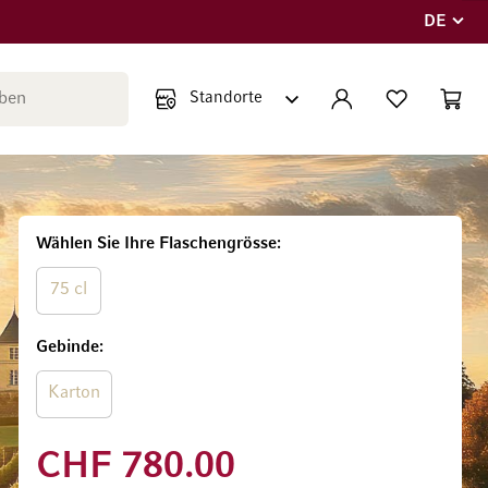
DE
Sprache
Suche schließen
KONTO
WUNSCHLISTE
WARE
Minicar
Wählen Sie Ihre Flaschengrösse
75 cl
Gebinde
Karton
CHF 780.00