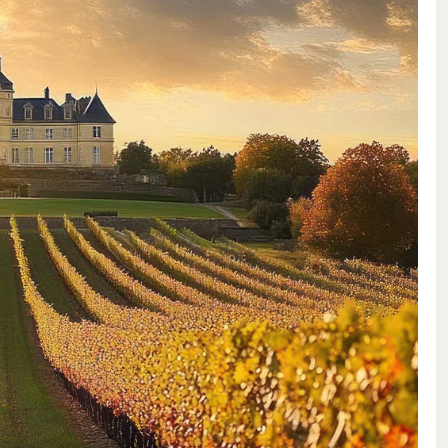
ringt festere Pinots mit
 diesen zwei weltberühmten
sche Bandbreite der Cote de Nuits
n Geschmack umsetzen
das Mindestalter der Reben
g der Domaine mit jedem neuen
nd Cru Musigny beispielsweise
als 25 Jahre sind, automatisch
ny Premier Cru. Ein ebenso
e Persönlichkeit der Weine ist die
 und im Weinkeller: Ein
urnahen Anbau und perfekt
er sich um den schonenden Ausbau
 den typischen Burgunderfässern