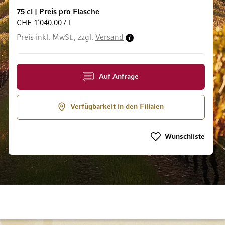
75 cl
|
Preis pro Flasche
CHF 1’040.00 / l
dgalerie springen
Preis inkl. MwSt., zzgl.
Versand
Auf Anfrage
Verfügbarkeit in den Filialen
Wunschliste