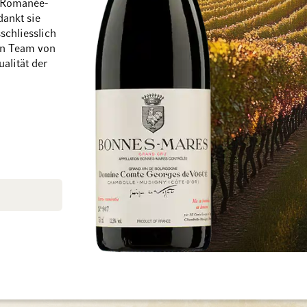
h Romanée-
ankt sie
schliesslich
Zum Ende der Bildgalerie springen
Zum Anfang der Bil
ein Team von
alität der