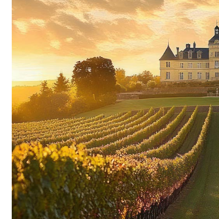
dunkelbraunen Lehmboden erheblich davon und b
wuchtigerer Frucht hervor. Mit ihren Crus aus
Weinbergen bildet Familie de Vogüé die stilisti
grandios ab.
Der einzigartigen Charakter des Terroirs i
Höchste Ansprüche an die Güte der Frucht und 
sorgen dafür, die qualitative Ausnahmestellun
Jahrgang zu untermauern. Deshalb wird im Gra
der gesamte Ertrag von Rebstöcken, die jünger 
deklassiert und fliesst in den Chambolle-Musig
wichtiger Stützpfeiler für die aussergewöhnlich
jahrelange, personelle Kontinuität im Weinberg
eingespieltes Team sorgt in den Reben für nat
ausgereifte Trauben, während der Kellermeist
kümmert. Dazu reifen die Weine traditionell in