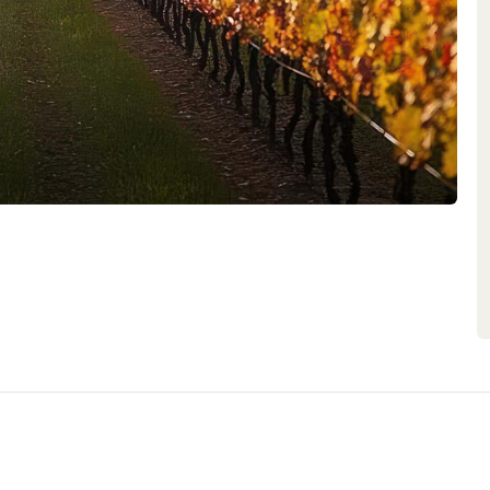
Anteil neuer Pieces beträgt je
Handgriff geschieht mit ungemein
Charakter der
 zu übersetzen und dabei den
arent abzubilden, ist das erklärte
hen Praxis bedeutet das, den
, sondern den spezifischen
gierten Mikroklimas im Duft und
lassen. Terroir pur.