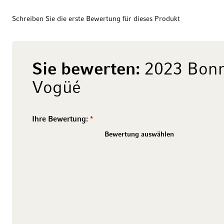
Schreiben Sie die erste Bewertung für dieses Produkt
Sie bewerten:
2023 Bonn
Vogüé
Ihre Bewertung:
2 stars
1 star
4 stars
3 stars
6 stars
5 stars
8 stars
7 stars
10 stars
9 stars
Bewertung auswählen