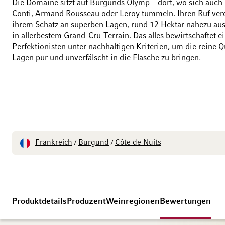
Die Domaine sitzt auf Burgunds Olymp – dort, wo sich auc
Conti, Armand Rousseau oder Leroy tummeln. Ihren Ruf verd
ihrem Schatz an superben Lagen, rund 12 Hektar nahezu aus
in allerbestem Grand-Cru-Terrain. Das alles bewirtschaftet 
Perfektionisten unter nachhaltigen Kriterien, um die reine Qu
Lagen pur und unverfälscht in die Flasche zu bringen.
Frankreich
Burgund
Côte de Nuits
/
/
Produktdetails
Produzent
Weinregionen
Bewertungen