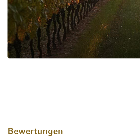
mit einem Fassungsvermögen von 228 Liter, der 
nach Wein zwischen 15 und 35 Prozent. Jeder 
viel Fingerspitzengefühl, denn den einmaligen 
kostbaren Einzellagen unverfälscht in den Wein
natürlichen Wetterverlauf eines Jahrgangs transp
Ziel der erfahrenen Crew. In der kellertechnisc
Weinen keinen uniformen Stempel aufzudrücken
Charakter der berühmten Böden und des privile
im Geschmack vollendet zur Geltung kommen zu 
Bewertungen