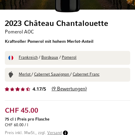
2023 Château Chantalouette
Pomerol AOC
Kraftvoller Pomerol mit hohem Merlot-Anteil
Frankreich
/
Bordeaux
/
Pomerol
Merlot
/
Cabernet Sauvignon
/
Cabernet Franc
9
Bewertungen
4.17/5
CHF 45.00
75 cl
|
Preis pro Flasche
CHF 60.00 / l
Preis inkl. MwSt., zzgl.
Versand