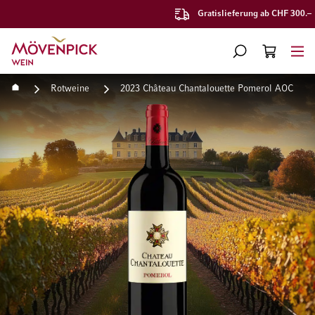
Gratislieferung ab CHF 300.–
Zur Startseite
SUCHE
WARENKORB
Minicart
Startseite
Rotweine
2023 Château Chantalouette Pomerol AOC
Zum Ende der Bildgalerie springen
Zum Anfang der Bildgaleri