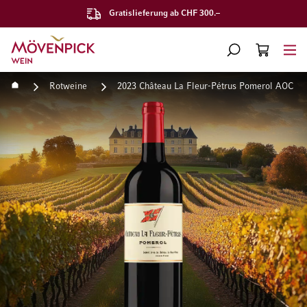
Gratislieferung ab CHF 300.–
Zur Startseite
SUCHE
WARENKORB
Minicart
Startseite
Rotweine
2023 Château La Fleur-Pétrus Pomerol AOC
Zum Ende der Bildgalerie springen
Zum Anfang der Bildgaleri