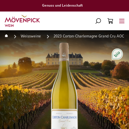
Gratislieferung ab CHF 300.–
Zur Startseite
SUCHE
WARENKORB
Minicart
Startseite
Weissweine
2023 Corton-Charlemagne Grand Cru AOC Dom
Zum Ende der Bildgalerie springen
Zum Anfang der Bildgaleri
Bio