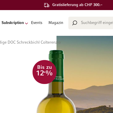
Gratislieferung ab CHF 300.–
Suche
Subskription
Events
Magazin
Suche
Adige DOC Schreckbichl Colterenzio
Bis zu
12
%