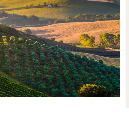
ossenschaften Italiens zählt.
fung
d bildet zusammen mit der Provinz
Aufgrund seiner durch die
 Südtirol sowohl vor kalten
chten Luftmassen aus dem
Südtirol weniger Niederschläge
onnenscheindauer ist mit circa
om Gardasee sorgen für Kühlung
eine hohe Amplitude zwischen
 Bedingungen für die perfekte
der Frische. Je nach Nord- oder
 können die klimatischen
iieren: so sind schneebedeckte
nbau-Gebiete in Südtirol
nder getrennt.