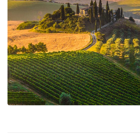
Schreckbichl ohne Zweifel zu den führenden Gen
Südtirol – Ideale Bedingung für perfekte Rei
Südtirol ist die nördlichste Provinz Italiens un
Trient die autonome Region Trentino-Südtirol. 
Gebirgsketten der Alpen abgeschirmten Lage ist
Strömungen aus dem Norden, als auch vor feu
Mittelmeerraum gut geschützt. Daher fallen in 
als in den umliegenden Gebieten, die relative S
1800 Sonnenstunden beachtlich hoch. Winde v
der Trauben und Durchlüftung der Weinberge, 
warmen Tagen und kühlen Nächten bietet ideale
Reife zwischen intensiver Frucht und animieren
Südlage, Ausrichtung oder Höhe des Weinbergs
Bedingungen und die Witterung beträchtlich var
Berge und fruchtbare Täler, Gletscher- und Wei
manchmal nur durch geringe Distanzen voneina