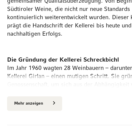
gemeinsamer Qualitätsüberzeugung. Von Beginn
Südtiroler Weine, die nicht nur neue Standards 
kontinuierlich weiterentwickelt wurden. Dieser
prägt die Handschrift der Kellerei bis heute und
nachhaltigen Erfolgs.
Die Gründung der Kellerei Schreckbichl
Im Jahr 1960 wagten 28 Weinbauern – darunter
Kellerei Girlan – einen mutigen Schritt. Sie grü
Genossenschaft, um sich aus der Abhängigkei
zu lösen und eine neue Qualitätsdimension für S
Namen gaben sie ihrer Herkunft: Schreckbichl, e
Mehr anzeigen
wurde zum Symbol für Aufbruch und Eigenständ
qualitative Neuausrichtung im Mittelpunkt. Int
gezielt eingeführt, für jede Sorte die optimale