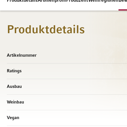
Produktdetails
Aromenprofil
Produzent
Weinregionen
Bew
Produktdetails
Weitere Informationen
Artikelnummer
Ratings
Ausbau
Weinbau
Vegan