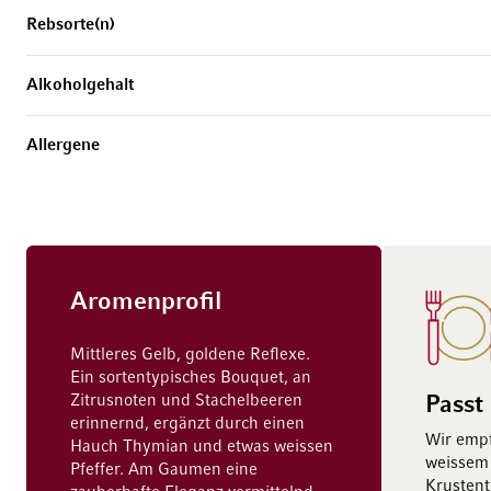
Rebsorte(n)
Alkoholgehalt
Allergene
Aromenprofil
Mittleres Gelb, goldene Reflexe.
Ein sortentypisches Bouquet, an
Zitrusnoten und Stachelbeeren
Passt
erinnernd, ergänzt durch einen
Wir empf
Hauch Thymian und etwas weissen
weissem 
Pfeffer. Am Gaumen eine
Krustent