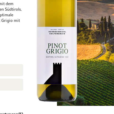
 mit dem
n Südtirols.
optimale
 Grigio mit
Zum Ende der Bildgalerie springen
Zum Anfang der Bi