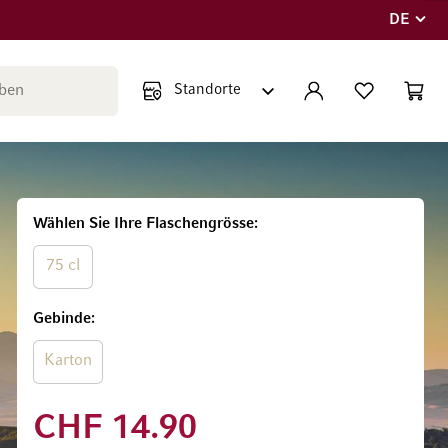
DE
Sprache
Suche schließen
KONTO
WUNSCHLISTE
WARE
Minicar
Wählen Sie Ihre Flaschengrösse
75 cl
Gebinde
Karton
CHF 14.90