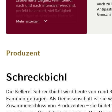
zauberhafte Eleganz vermittelnd,
auch zu 
nach und nach intensiver werdend,
Antipast
perfekt balanciert, viel Saftigkeit
Gnocchi 
und einige mineralische Noten im
Abgang.
Mehr anzeigen
Produzent
Schreckbichl
Die Kellerei Schreckbichl wird heute von rund
Familien getragen. Als Genossenschaft ist sie w
Zusammenschluss von Produzenten – sie bildet