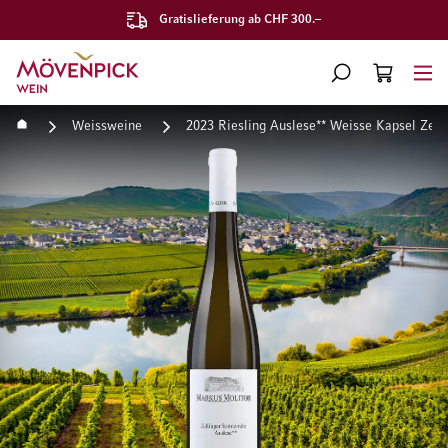
Gratislieferung ab CHF 300.–
Zur Startseite
SUCHE
WARENKORB
Minicart
Startseite
Weissweine
2023 Riesling Auslese** Weisse Kapsel Zel
Zum Ende der Bildgalerie springen
Zum Anfang der Bildgaleri