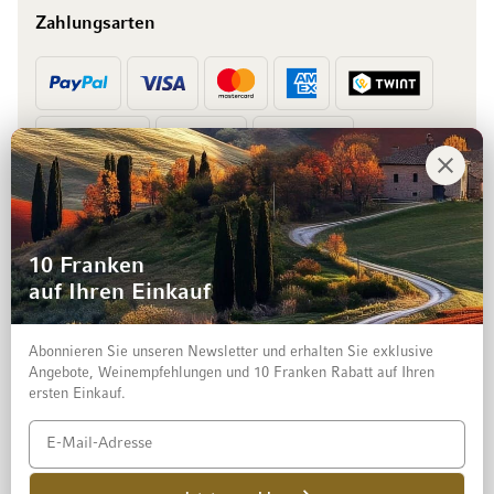
Zahlungsarten
Vorkasse
Rechnung
10 Franken
auf Ihren Einkauf
Abonnieren Sie unseren Newsletter und erhalten Sie exklusive
Angebote, Weinempfehlungen und 10 Franken Rabatt auf Ihren
ersten Einkauf.
Impressum
Datenschutz und Disclaimer
AGB