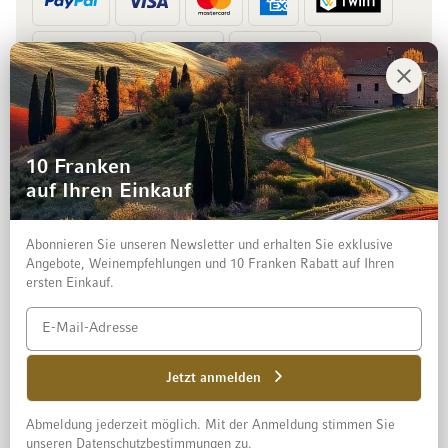
Vorkasse
Rechnung
10 Franken
auf Ihren Einkauf
Abonnieren Sie unseren Newsletter und erhalten Sie exklusive
Angebote, Weinempfehlungen und 10 Franken Rabatt auf Ihren
ersten Einkauf.
Impressum
Datenschutz und Disclaimer
AGB
Jetzt anmelden
Abmeldung jederzeit möglich. Mit der Anmeldung stimmen Sie
© 2026 Mövenpick Wein Schweiz AG
unseren Datenschutzbestimmungen zu.