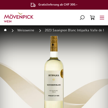
Gratislieferung ab CHF 300.–
Zur Startseite
SUCHE
WARENKORB
Minicart
Startseite
Weissweine
2023 Sauvignon Blanc Intipalka Valle de Ica
Zum Ende der Bildgalerie springen
Zum Anfang der Bildgaleri