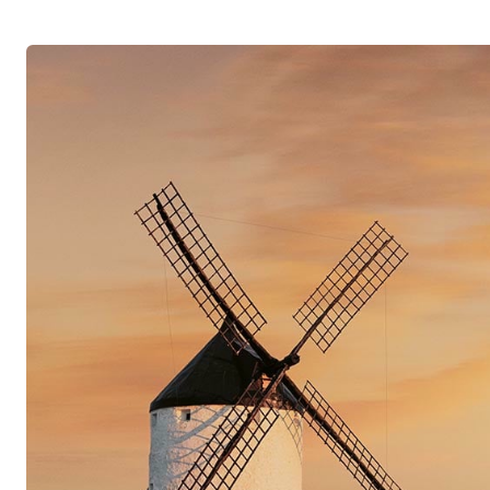
jungen Gutes.
Naturnahe Bewirtschaftung aus purer Über
Im Weinberg arbeitet Francisco Barona rein or
Herbizide noch Pestizide verwendet, und auch 
Kupfer ist äusserst begrenzt. Bei Bedarf setzt e
natürliche Pflanzenmischungen aus Baldrian, K
Lavendel, Salbei, Brennnessel oder Zimt ein. E
Besonderheit ist, dass Francisco Barona weder
durchführt, noch die Reben beschneidet, damit 
Blätter reifen können. Im warmen Klima der Reg
Schachzug, denn dadurch besitzen die Früchte 
die Weine eine aussergewöhnliche Harmonie zw
Manuelle Ernte und schonende Vinifikation
Im Anschluss an die streng selektive Ernte von
bei Francisco Barona nur mit sehr geringen Ei