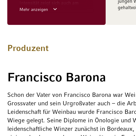
jungen W
Intensität zeigt sich auch am
gehaltvo
Gaumen, mit einem feinen
Mehr anzeigen
Tanningerüst und reichhaltiger
Extraktsüsse. Tänzerisch und
leichtfüssig auch die samtige
Textur, wobei sich die
verführerische schwarze Frucht mit
Produzent
erlesenen Röstaromen vermählt.
Formidabel und und unvergesslich
bis ins fulminente, langanhaltende
Finale.
Francisco Barona
Schon der Vater von Francisco Barona war Wei
Grossvater und sein Urgroßvater auch – die Ar
Leidenschaft für Weinbau wurde Francisco Baro
Wiege gelegt. Seine Diplome in Önologie und W
leidenschaftliche Winzer zunächst in Bordeaux,