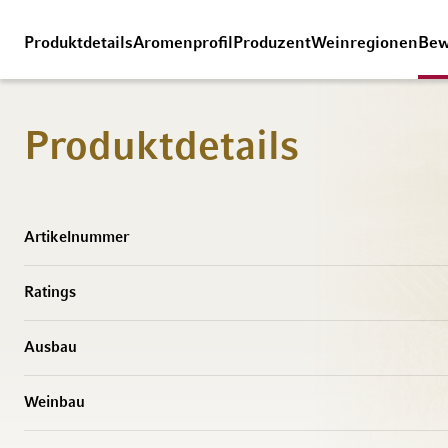
Produktdetails
Aromenprofil
Produzent
Weinregionen
Bew
Produktdetails
Weitere Informationen
Artikelnummer
Ratings
Ausbau
Weinbau