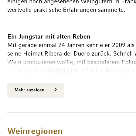
einigen hoch angesehenen Weingütern in Frank
wertvolle praktische Erfahrungen sammelte.
Ein Jungstar mit alten Reben
Mit gerade einmal 24 Jahren kehrte er 2009 als
seine Heimat Ribera del Duero zurück. Schnell 
Wein produzieren wollte, mit besonderem Fokus
in der Lage sind einzigartige Weine hervorzubr
kaufte Francisco Barona im Jahr 2011 fünf klei
geringer Produktion – absolute Grand Crus der
Mehr anzeigen
Trauben bisher an das renommierte Weingut Veg
waren. Heute bewirtschaftet er eine Fläche von 2
kleine Parzellen mit alten Weinstöcken, die zw
wurden. Die Hauptrebsorte ist Tinto Fino (Tem
auch Garnacha, Valenciana, Monastrel, Albillo
Weinregionen