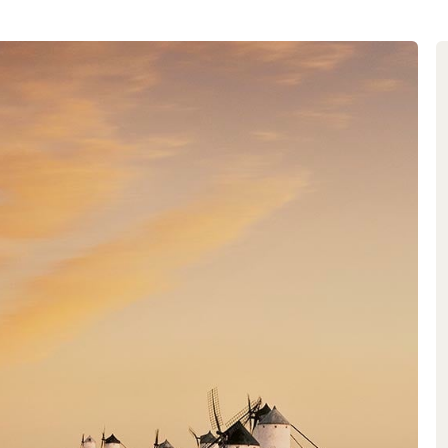
zeugung
ganisch, deshalb werden weder
der Einsatz von Schwefel und
r zum Schutz der Pflanzen lieber
noblauch, Wermut, Kamille,
ine weinbautechnische
 eine Ausdünnung des Triebes
die Trauben im Schatten der
ion ist das ein cleverer
einen höheren Säuregehalt und
ischen Frucht und Frische.
 Hand erfolgt die Weinbereitung
ngriffen – nachdem der Wein