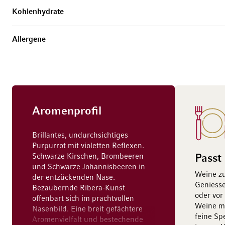
Kohlenhydrate
Allergene
Aromenprofil
Brillantes, undurchsichtiges
Purpurrot mit violetten Reflexen.
Schwarze Kirschen, Brombeeren
Passt
und Schwarze Johannisbeeren in
Weine z
der entzückenden Nase.
Geniesse
Bezaubernde Ribera-Kunst
oder vor
offenbart sich im prachtvollen
Weine mi
Nasenbild. Eine breit gefächtere
feine Sp
Aromenvielfalt und bestechende