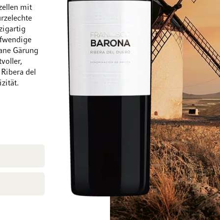
zellen mit
rzelechte
zigartig
ufwendige
tane Gärung
Zum Ende der Bildgalerie springen
Zum Anfang der Bi
voller,
 Ribera del
zität.