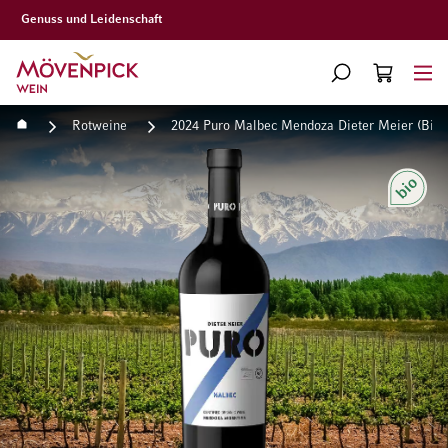
Gratislieferung ab CHF 300.–
Zur Startseite
SUCHE
WARENKORB
Minicart
Startseite
Rotweine
2024 Puro Malbec Mendoza Dieter Meier (Bio)
Zum Ende der Bildgalerie springen
Zum Anfang der Bildgaleri
Bio