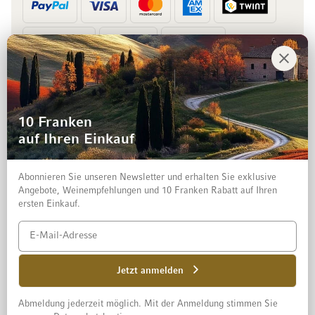
Vorkasse
Rechnung
10 Franken
auf Ihren Einkauf
Abonnieren Sie unseren Newsletter und erhalten Sie exklusive
Angebote, Weinempfehlungen und 10 Franken Rabatt auf Ihren
ersten Einkauf.
Impressum
Datenschutz und Disclaimer
AGB
Jetzt anmelden
Abmeldung jederzeit möglich. Mit der Anmeldung stimmen Sie
© 2026 Mövenpick Wein Schweiz AG