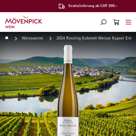
Gratislieferung ab CHF 300.–
Zur Startseite
SUCHE
WARENKORB
Minicart
Startseite
Weissweine
2024 Riesling Kabinett Weisse Kapsel Erde
Zum Ende der Bildgalerie springen
Zum Anfang der Bildgaleri