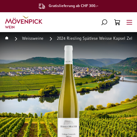
Gratislieferung ab CHF 300.–
Zur Startseite
SUCHE
WARENKORB
Minicart
Startseite
Weissweine
2024 Riesling Spätlese Weisse Kapsel Zelt
Zum Ende der Bildgalerie springen
Zum Anfang der Bildgaleri