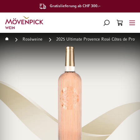
Gratislieferung ab CHF 300.–
Zur Startseite
SUCHE
WARENKORB
Minicart
Startseite
Roséweine
2025 Ultimate Provence Rosé Côtes de Pro
Zum Ende der Bildgalerie springen
Zum Anfang der Bildgaleri