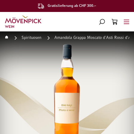
Gratislieferung ab CHF 300.–
Zur Startseite
SUCHE
WARENKORB
Minicart
Startseite
Spirituosen
Amandola Grappa Moscato d'Asti Rossi d'An
Zum Ende der Bildgalerie springen
Zum Anfang der Bildgaleri