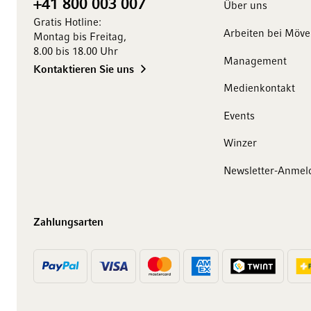
+41 800 003 007
Über uns
Gratis Hotline:
Arbeiten bei Möv
Montag bis Freitag,
8.00 bis 18.00 Uhr
Management
Kontaktieren Sie uns
Medienkontakt
Events
10 Franken
Winzer
auf Ihren Einkauf
Newsletter-Anmel
Abonnieren Sie unseren Newsletter und erhalten Sie
exklusive Angebote, Weinempfehlungen und 10
Zahlungsarten
Franken Rabatt auf Ihren ersten Einkauf.
Jetzt anmelden