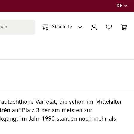
DE
Sprache
Suche schließen
KONTO
WUNSCHLISTE
WARE
Minicar
autochthone Varietät, die schon im Mittelalter
irén auf Platz 3 der am meisten zur
ckgang; im Jahr 1990 standen noch mehr als