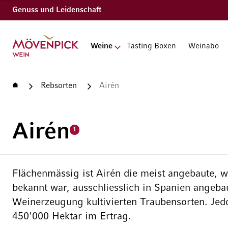
Genuss und Leidenschaft
Zur Startseite
Weine
Tasting Boxen
Weinabo
Startseite
Rebsorten
Airén
Airén
1
Flächenmässig ist Airén die meist angebaute, we
bekannt war, ausschliesslich in Spanien angebau
Weinerzeugung kultivierten Traubensorten. Jed
450'000 Hektar im Ertrag.