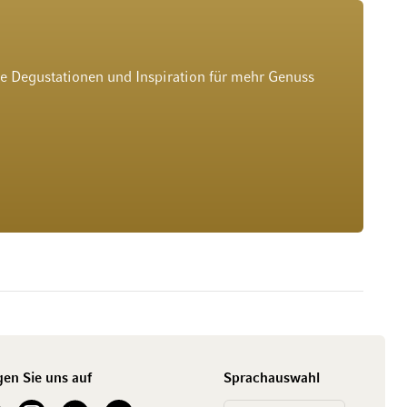
he Degustationen und Inspiration für mehr Genuss
gen Sie uns auf
Sprachauswahl
ur Facebook
See our Instagram account
See our LinkedIn
See our YouTube channel