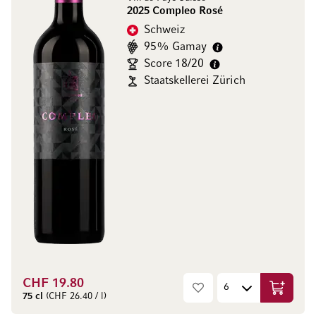
2025 Compleo Rosé
Schweiz
95% Gamay
Score 18/20
Staatskellerei Zürich
CHF 19.80
In den W
75 cl
(CHF 26.40 / l)