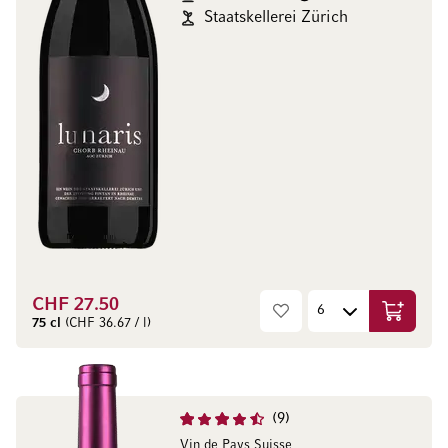
Staatskellerei Zürich
CHF 27.50
In den W
75 cl
(CHF 36.67 / l)
9
Vin de Pays Suisse