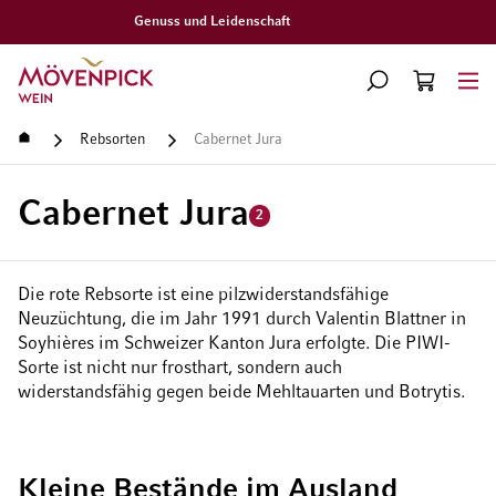
Gratislieferung ab CHF 300.–
Zur Startseite
SUCHE
WARENKORB
Minicart
Startseite
Rebsorten
Cabernet Jura
Cabernet Jura
2
Die rote Rebsorte ist eine pilzwiderstandsfähige
Neuzüchtung, die im Jahr 1991 durch Valentin Blattner in
Soyhières im Schweizer Kanton Jura erfolgte. Die PIWI-
Sorte ist nicht nur frosthart, sondern auch
widerstandsfähig gegen beide Mehltauarten und Botrytis.
Kleine Bestände im Ausland