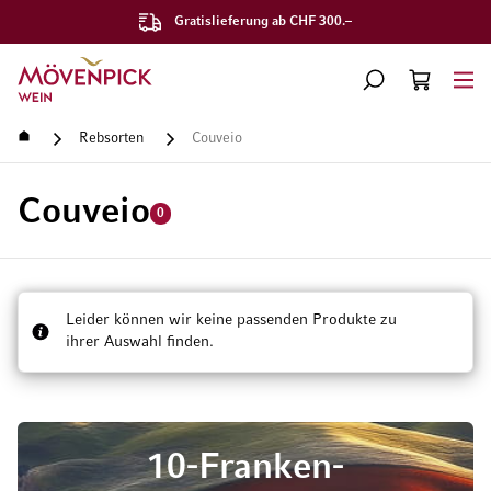
Gratislieferung ab CHF 300.–
Zur Startseite
SUCHE
WARENKORB
Minicart
Startseite
Rebsorten
Couveio
Couveio
0
Leider können wir keine passenden Produkte zu
ihrer Auswahl finden.
10-Franken-