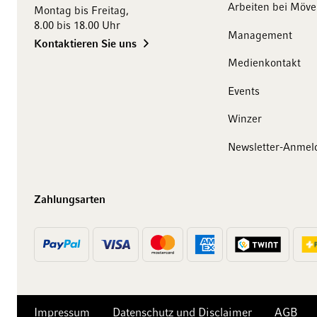
Arbeiten bei Möv
Montag bis Freitag,
8.00 bis 18.00 Uhr
Management
Kontaktieren Sie uns
Medienkontakt
Events
10 Franken
Winzer
auf Ihren Einkauf
Newsletter-Anmel
Abonnieren Sie unseren Newsletter und erhalten Sie
exklusive Angebote, Weinempfehlungen und 10
Zahlungsarten
Franken Rabatt auf Ihren ersten Einkauf.
Jetzt anmelden
Impressum
Datenschutz und Disclaimer
AGB
Abmeldung jederzeit möglich. Mit der Anmeldung