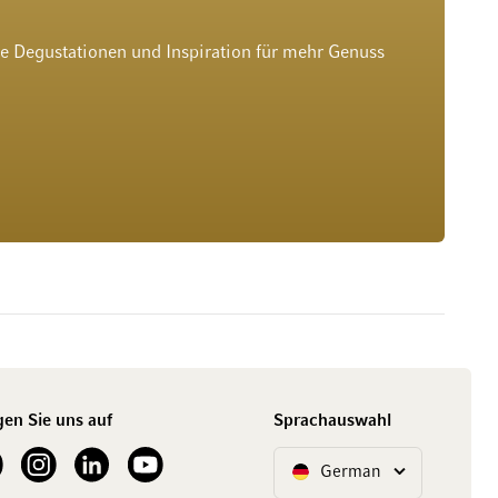
he Degustationen und Inspiration für mehr Genuss
gen Sie uns auf
Sprachauswahl
ur Facebook
See our Instagram account
See our LinkedIn
See our YouTube channel
German
Sprache