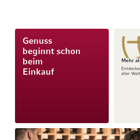
Genuss
beginnt schon
beim
Mehr al
Entdecke
Einkauf
aller Welt