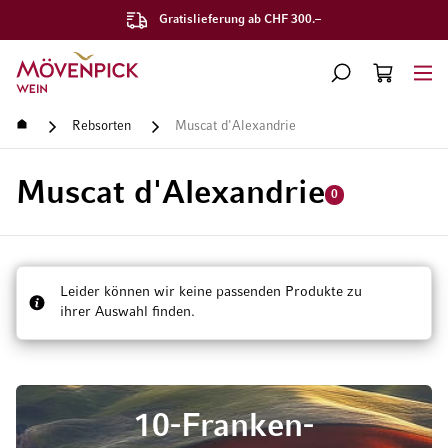
Gratislieferung ab CHF 300.–
Zur Startseite
SUCHE
WARENKORB
Minicart
Startseite
Rebsorten
Muscat d'Alexandrie
Muscat d'Alexandrie
0
Leider können wir keine passenden Produkte zu
ihrer Auswahl finden.
10-Franken-