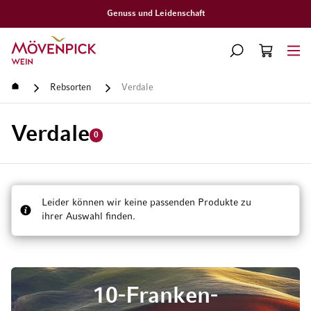
Genuss und Leidenschaft
Zur Startseite
SUCHE
WARENKORB
Minicart
Startseite
Rebsorten
Verdale
Verdale
0
Leider können wir keine passenden Produkte zu
ihrer Auswahl finden.
10-Franken-