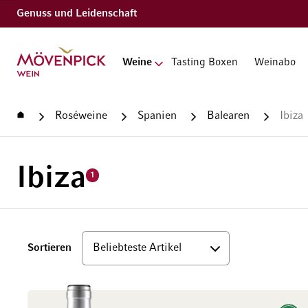
Genuss und Leidenschaft
Zur Startseite
Weine
Tasting Boxen
Weinabo
Startseite
Roséweine
Spanien
Balearen
Ibiza
Ibiza
1
Top
Sortieren