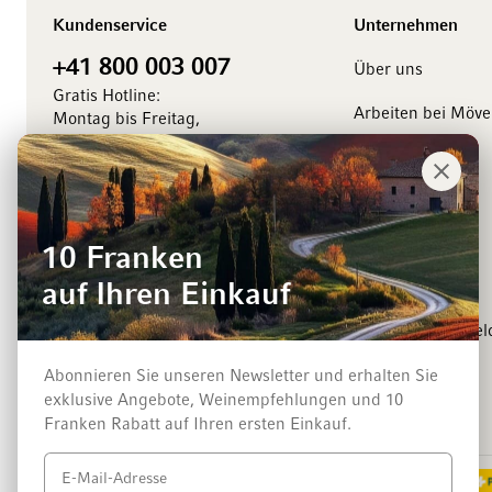
Kundenservice
Unternehmen
+41 800 003 007
Über uns
Gratis Hotline:
Arbeiten bei Möv
Montag bis Freitag,
8.00 bis 18.00 Uhr
Management
Kontaktieren Sie uns
Medienkontakt
Events
10 Franken
Winzer
auf Ihren Einkauf
Newsletter-Anmel
Abonnieren Sie unseren Newsletter und erhalten Sie
exklusive Angebote, Weinempfehlungen und 10
Zahlungsarten
Franken Rabatt auf Ihren ersten Einkauf.