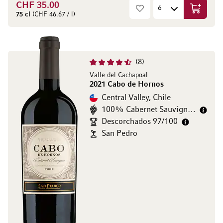
CHF 35.00
In den W
75 cl
(CHF 46.67 / l)
8
Valle del Cachapoal
2021 Cabo de Hornos
Central Valley, Chile
100% Cabernet Sauvignon
Descorchados 97/100
San Pedro