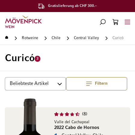
Gratislieferung ab CHF 300.–
Zur Startseite
SUCHE
WARENKORB
Minicart
Startseite
Rotweine
Chile
Central Valley
Curicó
Curicó
3
Filtern
Top
Sortieren
8
Valle del Cachapoal
2022 Cabo de Hornos