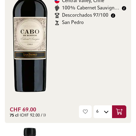
Central Valley, Chile
100% Cabernet Sauvignon
Descorchados 97/100
San Pedro
CHF 69.00
In den W
75 cl
(CHF 92.00 / l)