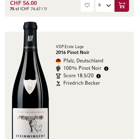
CHF 56.00
In den W
75 cl
(CHF 74.67 / l)
VDP.Erste Lage
2016 Pinot Noir
Pfalz, Deutschland
100% Pinot Noir
Score 18.5/20
Friedrich Becker