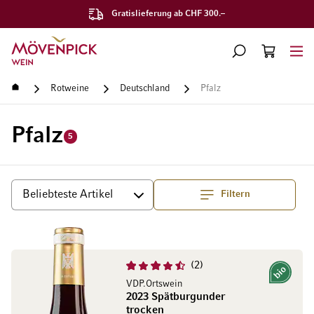
Gratislieferung ab CHF 300.–
Zur Startseite
SUCHE
WARENKORB
Minicart
Startseite
Rotweine
Deutschland
Pfalz
Pfalz
5
Filtern
Top
Sortieren
2
Bio
VDP.Ortswein
2023 Spätburgunder
trocken