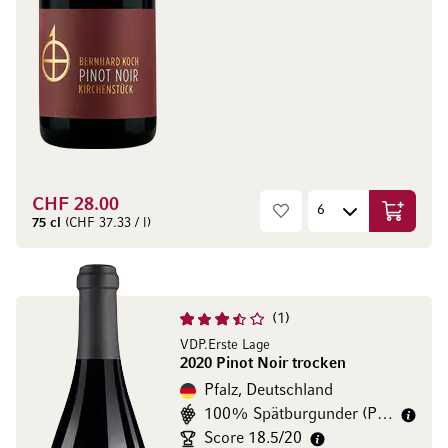
CHF 28.00
In den W
75 cl
(CHF 37.33 / l)
1
VDP.Erste Lage
2020 Pinot Noir trocken
Pfalz, Deutschland
100% Spätburgunder (Pinot Noir)
Score 18.5/20