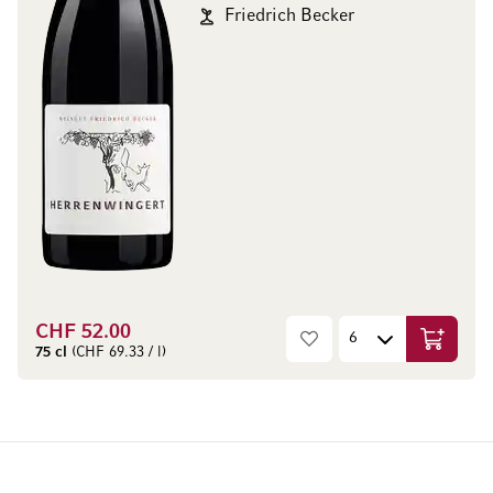
Friedrich Becker
CHF 52.00
In den W
75 cl
(CHF 69.33 / l)