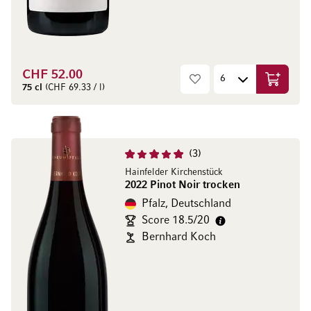
CHF 52.00
In den W
75 cl
(CHF 69.33 / l)
3
Hainfelder Kirchenstück
2022 Pinot Noir trocken
Pfalz, Deutschland
Score 18.5/20
Bernhard Koch