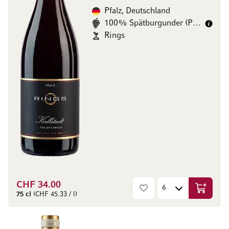
Pfalz, Deutschland
100% Spätburgunder (Pinot Noir)
Rings
CHF 34.00
In den W
75 cl
(CHF 45.33 / l)