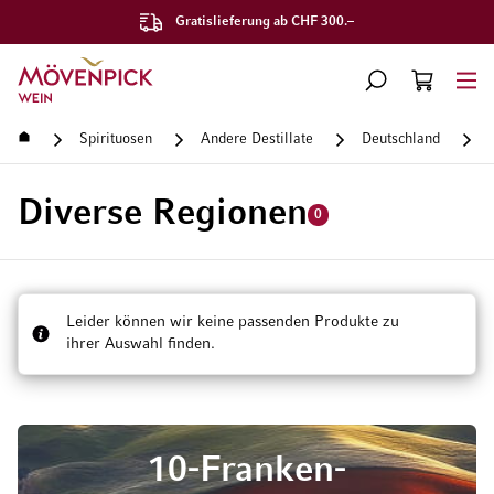
Gratislieferung ab CHF 300.–
Zur Startseite
SUCHE
WARENKORB
Minicart
Startseite
Spirituosen
Andere Destillate
Deutschland
Diverse Regionen
0
Leider können wir keine passenden Produkte zu
ihrer Auswahl finden.
10-Franken-